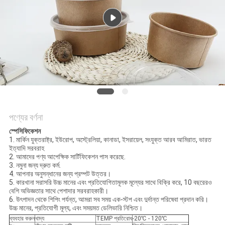
গোপনীয়তা
নীতি
পণ্যের বর্ণনা
স্পেসিফিকেশন
1. মার্কিন যুক্তরাষ্ট্র, ইউরোপ, অস্ট্রেলিয়া, কানাডা, ইসরায়েল, সংযুক্ত আরব আমিরাত, ভারত
ইত্যাদি সরবরাহ
2. আমাদের পণ্য আপেক্ষিক সার্টিফিকেশন পাস করেছে.
3. নমুনা জন্য দ্রুত কর্ম.
4. আপনার অনুসন্ধানের জন্য প্রম্পট উত্তর।
5. কারখানা সরাসরি উচ্চ মানের এবং প্রতিযোগিতামূলক মূল্যের সাথে বিক্রি করে, 10 বছরেরও
বেশি অভিজ্ঞতার সাথে পেশাদার সরবরাহকারী।
6. উৎপাদন থেকে শিপিং পর্যন্ত, আমরা সব সময় এক-স্টপ এবং দুর্দান্ত পরিষেবা প্রদান করি।
উচ্চ মানের, প্রতিযোগী মূল্য, এবং সময়মত ডেলিভারি নিশ্চিত।
ব্যবহার করুন
খাদ্য
TEMP প্রতিরোধ
-20℃ - 120℃