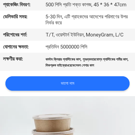
প্যাকেজিং বিবরণ:
500 পিসি প্রতি শক্ত কাগজ, 45 * 36 * 47cm
নিয়ন্ত্রণ
ডেলিভারি সময়:
5-30 দিন, এটি গ্রাহকদের আদেশের পরিমাণের উপর
নির্ভর করে
যোগাযোগ
পরিশোধের শর্ত:
T/T, ওয়েস্টার্ন ইউনিয়ন, MoneyGram, L/C
করুন
যোগানের ক্ষমতা:
প্রতিদিন 5000000 পিসি
খবর
লক্ষণীয় করা:
,
,
কাস্টম ক্লিয়ার প্লাস্টিকের কাপ
পুনঃব্যবহারযোগ্য প্লাস্টিকের পানীয় কাপ
লিকপ্রুফ মাইক্রোওয়েভেলেবল পেপার কাপ
উদ্ধৃতির
ভালো দাম
জন্য
আবেদন
সাইট
ম্যাপ