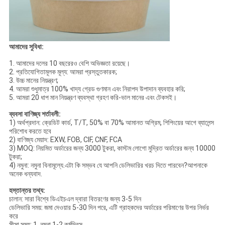
আমাদের সুবিধা:
1. আমাদের দলের 10 বছরেরও বেশি অভিজ্ঞতা রয়েছে।
2. প্রতিযোগিতামূলক মূল্য: আমরা প্রস্তুতকারক;
3. উচ্চ মানের নিয়ন্ত্রণ;
4. আমরা শুধুমাত্র 100% খাদ্য গ্রেড গুণমান এবং নিরাপদ উপাদান ব্যবহার করি;
5. আমরা 20 ধাপ মান নিয়ন্ত্রণ ব্যবস্থা গ্রহণ করি-ভাল মানের এবং টেকসই।
ব্যবসা বাণিজ্য শর্তাবলী:
1) অর্থপ্রদান: ক্রেডিট কার্ড, T/T, 50% বা 70% আমানত অগ্রিম, শিপিংয়ের আগে ব্যালেন্স
পরিশোধ করতে হবে
2) বাণিজ্য মেয়াদ: EXW, FOB, CIF, CNF, FCA
3) MOQ: নিয়মিত অর্ডারের জন্য 3000 টুকরা, কাস্টম লোগো মুদ্রিত অর্ডারের জন্য 10000
টুকরা;
4) নমুনা: নমুনা বিনামূল্যে.এটা কি সম্ভব যে আপনি ডেলিভারির খরচ দিতে পারবেন?আপনাকে
অনেক ধন্যবাদ.
হস্তান্তর তথ্য:
চালান: সারা বিশ্বে ডিএইচএল দ্বারা বিতরণের জন্য 3-5 দিন
ডেলিভারি সময়: জমা দেওয়ার 5-30 দিন পরে, এটি গ্রাহকদের অর্ডারের পরিমাণের উপর নির্ভর
করে
সীসা সময়: 1. নমুনা 1-2 কর্মদিবস