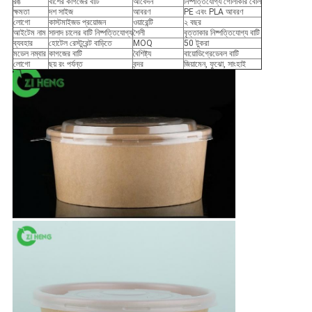
রঙ
বাঁশের কাগজের বাটি
আবেদন
নিষ্পত্তিযোগ্য গোলাকার বোল
ক্ষমতা
দশ সাইজ
আবরণ
PE এবং PLA আবরণ
লোগো
কাস্টমাইজড প্রয়োজন
ওয়ারেন্টি
২ বছর
আইটেম নাম
সালাদ চালের বাটি নিষ্পত্তিযোগ্য
শৈলী
বৃত্তাকার নিষ্পত্তিযোগ্য বাটি
ব্যবহার
হোটেল রেস্টুরেন্ট বাড়িতে
MOQ
50 টুকরা
মডেল নম্বার
কাগজের বাটি
বৈশিষ্ট্য
বায়োডিগ্রেডেবল বাটি
লোগো
ছয় রং পর্যন্ত
বন্দর
জিয়ামেন, ফুঝো, সাংহাই