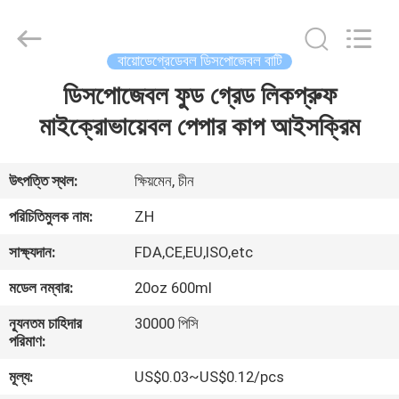
Heng
Environmental
Protection
Technology
Co.,
বায়োডেগ্রেডেবল ডিসপোজেবল বাটি
Ltd..
All
ডিসপোজেবল ফুড গ্রেড লিকপ্রুফ
বাড়ি
Rights
Reserved.
মাইক্রোভায়েবল পেপার কাপ আইসক্রিম
পণ্য
উৎপত্তি স্থল:
ক্ষিয়মেন, চীন
আমাদের
পরিচিতিমুলক নাম:
ZH
সম্পর্কে
সাক্ষ্যদান:
FDA,CE,EU,ISO,etc
মডেল নম্বার:
20oz 600ml
কারখানা
ন্যূনতম চাহিদার
30000 পিসি
ভ্রমণ
পরিমাণ:
মূল্য:
US$0.03~US$0.12/pcs
মান