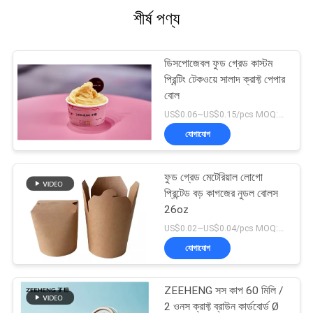
শীর্ষ পণ্য
ডিসপোজেবল ফুড গ্রেড কাস্টম
প্রিন্টিং টেকওয়ে সালাদ ক্রাফ্ট পেপার
বোল
US$0.06~US$0.15/pcs MOQ:30000 পিসি
যোগাযোগ
ফুড গ্রেড মেটেরিয়াল লোগো
প্রিন্টেড বড় কাগজের নুডল বোলস
26oz
US$0.02~US$0.04/pcs MOQ:30000 পিসি
যোগাযোগ
ZEEHENG সস কাপ 60 মিলি /
2 ওনস ক্রাফ্ট ব্রাউন কার্ডবোর্ড Ø