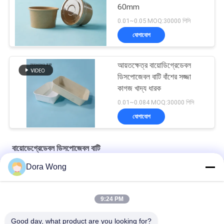
60mm
0.01~0.05 MOQ:30000 পিসি
যোগাযোগ
আয়তক্ষেত্র বায়োডিগ্রেডেবল
ডিসপোজেবল বাটি বাঁশের সজ্জা
কাগজ খাদ্য ধারক
0.01~0.084 MOQ:30000 পিসি
যোগাযোগ
বায়োডেগ্রেডেবল ডিসপোজেবল বাটি
Dora Wong
টেকওয়ের জন্য Disাকনা সহ ডিসপোজেবল কাস্টম প্রিন্টিং সালাদ পেপার বোল
ডিসপোজেবল পেপার বাটি আইসক্রিম পেপার idাকনা ইকো বান্ধব খাবার গ্রেড সালাদ বাটি
9:24 PM
পিই লেডযুক্ত বাঁশযুক্ত ফাইবার মাইক্রোওয়েভেবল পেপার সালাদ বাটি
Good day, what product are you looking for?