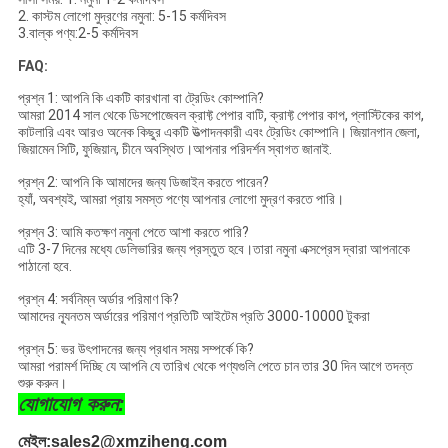
2. কাস্টম লোগো মুদ্রণের নমুনা: 5-15 কর্মদিবস
3.বাল্ক পণ্য:2-5 কর্মদিবস
FAQ:
প্রশ্ন 1: আপনি কি একটি কারখানা বা ট্রেডিং কোম্পানি?
আমরা 2014 সাল থেকে ডিসপোজেবল ক্রাফ্ট পেপার বাটি, ক্রাফ্ট পেপার কাপ, প্লাস্টিকের কাপ,
কাটলারি এবং আরও অনেক কিছুর একটি উত্পাদনকারী এবং ট্রেডিং কোম্পানি। জিয়ানগান জেলা,
জিয়ামেন সিটি, ফুজিয়ান, চীনে অবস্থিত।আপনার পরিদর্শন স্বাগত জানাই.
প্রশ্ন 2: আপনি কি আমাদের জন্য ডিজাইন করতে পারেন?
হ্যাঁ, অবশ্যই, আমরা প্রায় সমস্ত পণ্যে আপনার লোগো মুদ্রণ করতে পারি।
প্রশ্ন 3: আমি কতক্ষণ নমুনা পেতে আশা করতে পারি?
এটি 3-7 দিনের মধ্যে ডেলিভারির জন্য প্রস্তুত হবে।তারা নমুনা এক্সপ্রেস দ্বারা আপনাকে
পাঠানো হবে.
প্রশ্ন 4: সর্বনিম্ন অর্ডার পরিমাণ কি?
আমাদের ন্যূনতম অর্ডারের পরিমাণ প্রতিটি আইটেম প্রতি 3000-10000 টুকরা
প্রশ্ন 5: ভর উৎপাদনের জন্য প্রধান সময় সম্পর্কে কি?
আমরা পরামর্শ দিচ্ছি যে আপনি যে তারিখ থেকে পণ্যগুলি পেতে চান তার 30 দিন আগে তদন্ত
শুরু করুন।
যোগাযোগ করুন:
মেইল:
sales2@xmziheng.com