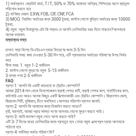
1) অর্থপ্রদান: ক্রেডিট কার্ড, T/T, 50% বা 70% আমানত অগ্রিম, শিপিংয়ের আগে ব্যালেন্স
পরিশোধ করতে হবে
2) বাণিজ্য মেয়াদ: EXW, FOB, CIF, CNF, FCA
3) MOQ: নিয়মিত অর্ডারের জন্য 3000 টুকরা, কাস্টম লোগো মুদ্রিত অর্ডারের জন্য 10000
টুকরা;
4) নমুনা: নমুনা বিনামূল্যে.এটা কি সম্ভব যে আপনি ডেলিভারির খরচ দিতে পারবেন?আপনাকে
অনেক ধন্যবাদ.
হস্তান্তর তথ্য:
চালান: সারা বিশ্বে ডিএইচএল দ্বারা বিতরণের জন্য 3-5 দিন
ডেলিভারি সময়: জমা দেওয়ার 5-30 দিন পরে, এটি গ্রাহকদের অর্ডারের পরিমাণের উপর নির্ভর
করে
সীসা সময়: 1. নমুনা 1-2 কর্মদিবস
2. কাস্টম লোগো মুদ্রণের নমুনা: 5-15 কর্মদিবস
3.বাল্ক পণ্য:2-5 কর্মদিবস
FAQ:
প্রশ্ন 1: আপনি কি একটি কারখানা বা ট্রেডিং কোম্পানি?
আমরা 2014 সাল থেকে ডিসপোজেবল ক্রাফ্ট পেপার বাটি, ক্রাফ্ট পেপার কাপ, প্লাস্টিকের কাপ,
কাটলারি এবং আরও অনেক কিছুর একটি উত্পাদনকারী এবং ট্রেডিং কোম্পানি। জিয়ানগান জেলা,
জিয়ামেন সিটি, ফুজিয়ান, চীনে অবস্থিত।আপনার পরিদর্শন স্বাগত জানাই.
প্রশ্ন 2: আপনি কি আমাদের জন্য ডিজাইন করতে পারেন?
হ্যাঁ, অবশ্যই, আমরা প্রায় সমস্ত পণ্যে আপনার লোগো মুদ্রণ করতে পারি।
প্রশ্ন 3: আমি কতক্ষণ নমুনা পেতে আশা করতে পারি?
এটি 3-7 দিনের মধ্যে ডেলিভারির জন্য প্রস্তুত হবে।তারা নমুনা এক্সপ্রেস দ্বারা আপনাকে
পাঠানো হবে.
প্রশ্ন 4: সর্বনিম্ন অর্ডার পরিমাণ কি?