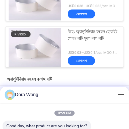
US$0.038~US$0.083/pcs MOQ:30000 পিসি
যোগাযোগ
জিহং অ্যালুমিনিয়াম ফয়েল হোয়াইট
পেপার বাটি স্যুপ কাপ বাটি
US$0.03~US$0.1/pcs MOQ:30000PCS
যোগাযোগ
অ্যালুমিনিয়াম ফয়েল কাগজ বাটি
মাইক্রোওয়েভ সেফ ব্যবহার খাদ্য পরিবেশন ফয়েল খাদ্য হোয়াইট কraft কাগজ পাত্রে
Dora Wong
খাদ্য গ্রেড Sturdy তেল প্রতিরোধ Takeaway রাউন্ড অ্যালুমিনিয়াম ফয়েল বোল
পাত্রে সঙ্গে
8:59 PM
একক ওয়াল অ্যালুমিনিয়াম লেপা সালাদ পেপার বোল 1300ML
Good day, what product are you looking for?