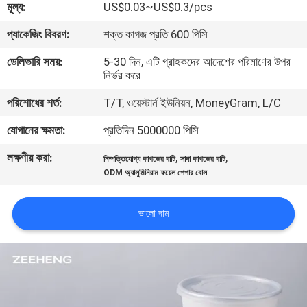
মূল্য:
US$0.03~US$0.3/pcs
নিয়ন্ত্রণ
প্যাকেজিং বিবরণ:
শক্ত কাগজ প্রতি 600 পিসি
যোগাযোগ
ডেলিভারি সময়:
5-30 দিন, এটি গ্রাহকদের আদেশের পরিমাণের উপর
নির্ভর করে
করুন
পরিশোধের শর্ত:
T/T, ওয়েস্টার্ন ইউনিয়ন, MoneyGram, L/C
খবর
যোগানের ক্ষমতা:
প্রতিদিন 5000000 পিসি
লক্ষণীয় করা:
,
,
নিষ্পত্তিযোগ্য কাগজের বাটি
সাদা কাগজের বাটি
উদ্ধৃতির
ODM অ্যালুমিনিয়াম ফয়েল পেপার বোল
জন্য
ভালো দাম
আবেদন
সাইট
ম্যাপ