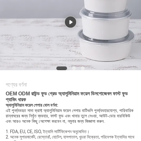
গোপনীয়তা
নীতি
পণ্যের বর্ণনা
OEM ODM রাউন্ড ফুড গ্রেড অ্যালুমিনিয়াম ফয়েল ডিসপোজেবল ফাস্ট ফুড
প্যাকিং ধারক
অ্যালুমিনিয়াম ফয়েল পেপার বোল বর্ণনা:
এই পুনর্ব্যবহৃত সাদা ক্রাফ্ট অ্যালুমিনিয়াম ফয়েল পেপার বাটিগুলি পুনর্ব্যবহারযোগ্য, পারিবারিক
রান্নাঘরের জন্য নিখুঁত ব্যবহার, ফাস্ট ফুড এবং খাবার তুলে নেওয়া, আউট-ডোর বারবিকিউ
এবং আরও অনেক কিছু।অপেক্ষা করবেন না, নমুনার জন্য জিজ্ঞাসা করুন.
1. FDA, EU, CE, ISO, ইত্যাদি সার্টিফিকেশন অনুমোদিত।
2. অনেক সুপারমার্কেট, রেস্তোরাঁ, হোটেল, হাসপাতাল, খুচরা বিক্রেতা, পরিবেশক ইত্যাদির সাথে