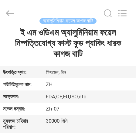
Heng
Environmental
Protection
Technology
Co.,
অ্যালুমিনিয়াম ফয়েল কাগজ বাটি
Ltd..
All
ই এম ওডিএম অ্যালুমিনিয়াম ফয়েল
বাড়ি
Rights
Reserved.
নিষ্পত্তিযোগ্য ফাস্ট ফুড প্যাকিং ধারক
পণ্য
কাগজ বাটি
আমাদের
উৎপত্তি স্থল:
ক্ষিয়মেন, চীন
সম্পর্কে
পরিচিতিমুলক নাম:
ZH
সাক্ষ্যদান:
FDA,CE,EU,ISO,etc
কারখানা
মডেল নম্বার:
Zh-07
ভ্রমণ
ন্যূনতম চাহিদার
30000 পিসি
পরিমাণ:
মান