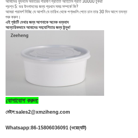
আমাদের ন্যূনতম অর্ডারের পরিমাণ প্রতিটি আইটেম প্রতি 30000 টুকরা
প্রশ্ন 5: ভর উৎপাদনের জন্য প্রধান সময় সম্পর্কে কি?
আমরা পরামর্শ দিচ্ছি যে আপনি যে তারিখ থেকে পণ্যগুলি পেতে চান তার 30 দিন আগে তদন্ত
শুরু করুন।
এই পৃষ্ঠাটি দেখার জন্য আপনাকে অনেক ধন্যবাদ
আন্তরিকভাবে আমাদের সহযোগিতার জন্য উন্মুখ!
যোগাযোগ করুন:
মেইল:
sales2@xmziheng.com
Whatsapp:
86-15806036091 (ওয়েচ্যাট)