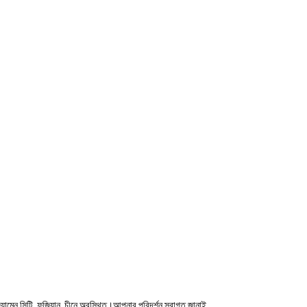
়ামেন সিটি, ফুজিয়ান, চীনে অবস্থিত।আপনার পরিদর্শন স্বাগত জানাই.