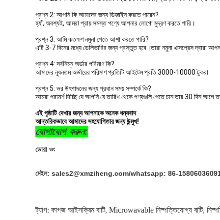
প্রশ্ন 2: আপনি কি আমাদের জন্য ডিজাইন করতে পারেন?
হ্যাঁ, অবশ্যই, আমরা প্রায় সমস্ত পণ্যে আপনার লোগো মুদ্রণ করতে পারি।
প্রশ্ন 3: আমি কতক্ষণ নমুনা পেতে আশা করতে পারি?
এটি 3-7 দিনের মধ্যে ডেলিভারির জন্য প্রস্তুত হবে।তারা নমুনা এক্সপ্রেস দ্বারা আপ
প্রশ্ন 4: সর্বনিম্ন অর্ডার পরিমাণ কি?
আমাদের ন্যূনতম অর্ডারের পরিমাণ প্রতিটি আইটেম প্রতি 3000-10000 টুকরা
প্রশ্ন 5: ভর উৎপাদনের জন্য প্রধান সময় সম্পর্কে কি?
আমরা পরামর্শ দিচ্ছি যে আপনি যে তারিখ থেকে পণ্যগুলি পেতে চান তার 30 দিন আগে ত
এই পৃষ্ঠাটি দেখার জন্য আপনাকে অনেক ধন্যবাদ
আন্তরিকভাবে আমাদের সহযোগিতার জন্য উন্মুখ!
যোগাযোগ করুন:
ডোরা ওং
মেইল: sales2@xmziheng.com/whatsapp: 86-15806036091
ট্যাগ:
কাগজ আইসক্রিম বাটি
,
Microwavable নিষ্পত্তিযোগ্য বাটি
,
নিষ্প