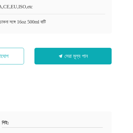
,CE,EU,ISO,etc
 ঢাকনা সঙ্গে 16oz 500ml বাটি
গাযোগ
সেরা মূল্য পান
পিই: