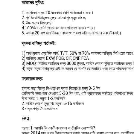
আমাদের সুবিধা:
1. আমাদের দলের 10 বছরেরও বেশি অভিজ্ঞতা রয়েছে।
2. প্রতিযোগিতামূলক মূল্য: আমরা প্রস্তুতকারক;
3. উচ্চ মানের নিয়ন্ত্রণ;
4.
100% বায়োডিগ্রেডেবল এবং পরিবেশ বান্ধব পণ্য।
5. আমরা 20 ধাপ মান নিয়ন্ত্রণ ব্যবস্থা গ্রহণ করি-ভাল মানের এবং টেকসই।
ব্যবসা বাণিজ্য শর্তাবলী:
1) অর্থপ্রদান: ক্রেডিট কার্ড, T/T, 50% বা 70% আমানত অগ্রিম, শিপিংয়ের আগে ব
2) বাণিজ্য মেয়াদ: EXW, FOB, CIF, CNF, FCA
3) MOQ: নিয়মিত অর্ডারের জন্য 3000 টুকরা, কাস্টম লোগো মুদ্রিত অর্ডারের জন্য
4) নমুনা: নমুনা বিনামূল্যে.এটা কি সম্ভব যে আপনি ডেলিভারির খরচ দিতে পারবেন?আপ
হস্তান্তর তথ্য:
চালান: সারা বিশ্বে ডিএইচএল দ্বারা বিতরণের জন্য 3-5 দিন
ডেলিভারি সময়: জমা দেওয়ার 5-30 দিন পরে, এটি গ্রাহকদের অর্ডারের পরিমাণের উপর ন
সীসা সময়: 1. নমুনা 1-2 কর্মদিবস
2. কাস্টম লোগো মুদ্রণের নমুনা: 5-15 কর্মদিবস
3.বাল্ক পণ্য:2-5 কর্মদিবস
FAQ:
প্রশ্ন 1: আপনি কি একটি কারখানা বা ট্রেডিং কোম্পানি?
আমরা 2014 সাল থেকে ডিসপোজেবল ক্রাফ্ট পেপার বাটি, ক্রাফ্ট পেপার কাপ, প্লাস্টিক