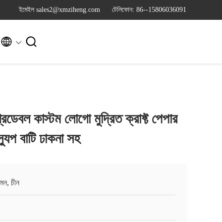
ইমেইল sales2@xmziheng.com
টেলিফোন: 86--15806036091


রেডেবল কাস্টম লোগো মুদ্রিত ক্রাফ্ট পেপার
যুপ বাটি ঢাকনা সহ
়মেন, চীন