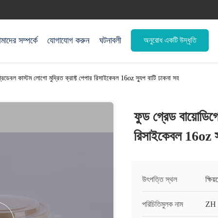
াদের সম্পর্কে
যোগাযোগ করুন
ঘটনাবলী
অনুরোধ একটি উদ্ধৃতি
্রেডেবল কাস্টম লোগো মুদ্রিত ক্রাফ্ট পেপার রিসাইকেবল 16oz স্যুপ বাটি ঢাকনা সহ
ফুড গ্রেড বায়োডিগ্
রিসাইকেবল 16oz স্
উৎপত্তি স্থল
ক্ষিয
পরিচিতিমুলক নাম
ZH