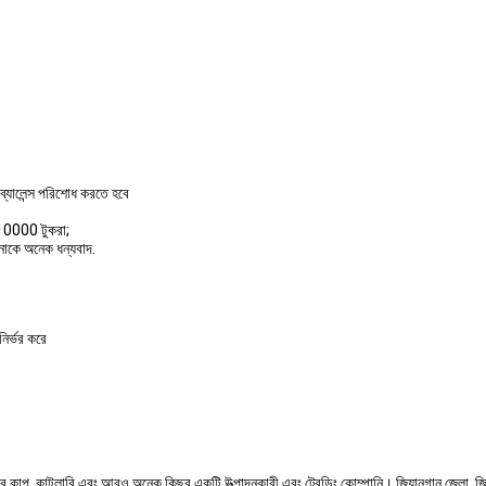
্যালেন্স পরিশোধ করতে হবে
 10000 টুকরা;
নাকে অনেক ধন্যবাদ.
ির্ভর করে
ের কাপ, কাটলারি এবং আরও অনেক কিছুর একটি উত্পাদনকারী এবং ট্রেডিং কোম্পানি। জিয়ানগান জেলা, জিয