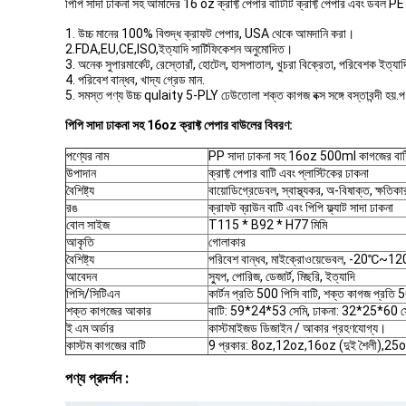
পিপি সাদা ঢাকনা সহ আমাদের 16 oz ক্রাফ্ট পেপার বাটিটি ক্রাফ্ট পেপার এবং ডবল PE
1. উচ্চ মানের 100% বিশুদ্ধ ক্রাফট পেপার, USA থেকে আমদানি করা।
2.FDA,EU,CE,ISO,ইত্যাদি সার্টিফিকেশন অনুমোদিত।
3. অনেক সুপারমার্কেট, রেস্তোরাঁ, হোটেল, হাসপাতাল, খুচরা বিক্রেতা, পরিবেশক ইত্
4. পরিবেশ বান্ধব, খাদ্য গ্রেড মান.
5. সমস্ত পণ্য উচ্চ qulaity 5-PLY ঢেউতোলা শক্ত কাগজ বক্স সঙ্গে বস্তাবন্দী হয়.পণ্
পিপি সাদা ঢাকনা সহ 16oz ক্রাফ্ট পেপার বাউলের ​​বিবরণ:
পণ্যের নাম
PP সাদা ঢাকনা সহ 16oz 500ml কাগজের বাট
উপাদান
ক্রাফ্ট পেপার বাটি এবং প্লাস্টিকের ঢাকনা
বৈশিষ্ট্য
বায়োডিগ্রেডেবল, স্বাস্থ্যকর, অ-বিষাক্ত, ক্ষতিকা
রঙ
ক্রাফট ব্রাউন বাটি এবং পিপি ফ্ল্যাট সাদা ঢাকনা
বোল সাইজ
T115 * B92 * H77 মিমি
আকৃতি
গোলাকার
বৈশিষ্ট্য
পরিবেশ বান্ধব, মাইক্রোওয়েভেবল, -20℃~12
আবেদন
স্যুপ, পোরিজ, ডেজার্ট, মিছরি, ইত্যাদি
পিসি/সিটিএন
কার্টন প্রতি 500 পিসি বাটি, শক্ত কাগজ প্রতি 
শক্ত কাগজের আকার
বাটি: 59*24*53 সেমি, ঢাকনা: 32*25*60 স
ই এম অর্ডার
কাস্টমাইজড ডিজাইন / আকার গ্রহণযোগ্য।
কাস্টম কাগজের বাটি
9 প্রকার: 8oz,12oz,16oz (দুই শৈলী),
পণ্য প্রদর্শন :