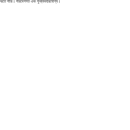
 করতে পারি। পরিবেশগত এবং পুনর্ব্যবহারযোগ্য।