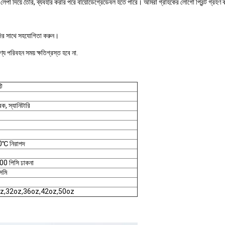
 লেপা দিয়ে তৈরি, ব্যবহার করার পরে বায়োডেগ্রেডেবল হতে পারে। আমরা গ্রাহকের লোগো প্রিন্ট গ্রহণ
যাদির সাথে সহযোগিতা করুন।
য পরিবহন সময় ক্ষতিগ্রস্ত হবে না.
ি
রক, স্যানিটারি
0℃ নিরাপদ
500 পিসি ঢাকনা
েমি
25oz,32oz,36oz,42oz,50oz