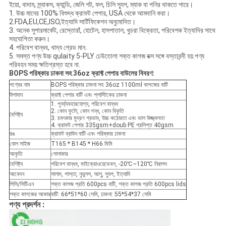
ইয়ো, বাদাম, স্ন্যাকস, ক্যান্ডি, জেলি শট, ফল, চিলি স্যুপ, ম্যাক বা পনির থাকতে পারে।
1. উচ্চ মানের 100% বিশুদ্ধ ক্রাফট পেপার, USA থেকে আমদানি করা।
2.FDA,EU,CE,ISO,ইত্যাদি সার্টিফিকেশন অনুমোদিত।
3. অনেক সুপারমার্কেট, রেস্তোরাঁ, হোটেল, হাসপাতাল, খুচরা বিক্রেতা, পরিবেশক ইত্যাদির সাথে
সহযোগিতা করুন।
4. পরিবেশ বান্ধব, খাদ্য গ্রেড মান.
5. সমস্ত পণ্য উচ্চ qulaity 5-PLY ঢেউতোলা শক্ত কাগজ বক্স সঙ্গে বস্তাবন্দী হয়.পণ্য
পরিবহন সময় ক্ষতিগ্রস্ত হবে না.
BOPS পরিষ্কার ঢাকনা সহ 36oz ক্রাফ্ট পেপার বাউলের ​​বিবরণ:
পণ্যের নাম
BOPS পরিষ্কার ঢাকনা সহ 36oz 1100ml কাগজের বাটি
উপাদান
ক্রাফ্ট পেপার বাটি এবং প্লাস্টিকের ঢাকনা
1. পুনর্ব্যবহারযোগ্য, পরিবেশ বান্ধব
2. কোন ফুটো, কোন গন্ধ, কোন বিকৃতি
বৈশিষ্ট্য
3. চমৎকার মুদ্রণ প্রভাব, উচ্চ কঠোরতা এবং ভাল উজ্জ্বলতা
4. ক্রাফট পেপার 335gsm+doub PE প্রলিপ্ত 40gsm
রঙ
ক্রাফট ব্রাউন বাটি এবং পরিষ্কার ঢাকনা
বোল সাইজ
T165 * B145 * H66 মিমি
আকৃতি
গোলাকার
বৈশিষ্ট্য
পরিবেশ বান্ধব, মাইক্রোওয়েভেবল, -20℃~120℃ নিরাপদ
আবেদন
সালাদ, পাস্তা, নুডুলস, আলু, স্যুপ, ইত্যাদি
পিসি/সিটিএন
শক্ত কাগজ প্রতি 600pcs বাটি, শক্ত কাগজ প্রতি 600pcs lids
শক্ত কাগজের আকার
বাটি: 66*51*60 সেমি, ঢাকনা: 55*54*37 সেমি
পণ্য প্রদর্শন :