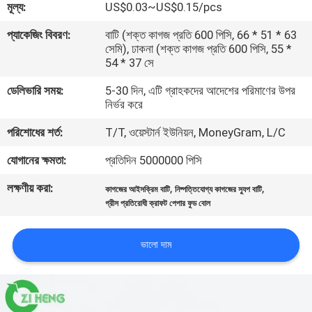
মূল্য:
US$0.03~US$0.15/pcs
নিয়ন্ত্রণ
প্যাকেজিং বিবরণ:
বাটি (শক্ত কাগজ প্রতি 600 পিসি, 66 * 51 * 63
সেমি), ঢাকনা (শক্ত কাগজ প্রতি 600 পিসি, 55 *
যোগাযোগ
54 * 37 সে
করুন
ডেলিভারি সময়:
5-30 দিন, এটি গ্রাহকদের আদেশের পরিমাণের উপর
নির্ভর করে
খবর
পরিশোধের শর্ত:
T/T, ওয়েস্টার্ন ইউনিয়ন, MoneyGram, L/C
যোগানের ক্ষমতা:
প্রতিদিন 5000000 পিসি
উদ্ধৃতির
লক্ষণীয় করা:
,
,
কাগজের আইসক্রিম বাটি
নিষ্পত্তিযোগ্য কাগজের স্যুপ বাটি
জন্য
গ্রীস প্রতিরোধী ক্রাফট পেপার ফুড বোল
আবেদন
ভালো দাম
সাইট
ম্যাপ