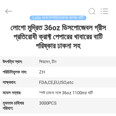
Heng
Environmental
Protection
Technology
Co.,
Lids সঙ্গে নিষ্পত্তিযোগ্য কাগজ বাটি
Ltd..
All
লোগো মুদ্রিত 36oz ডিসপোজেবল গ্রীস
বাড়ি
Rights
Reserved.
প্রতিরোধী ক্রাফ্ট পেপারের খাবারের বাটি
পণ্য
পরিষ্কার ঢাকনা সহ
আমাদের
উৎপত্তি স্থল:
ক্ষিয়মেন, চীন
সম্পর্কে
পরিচিতিমুলক নাম:
ZH
সাক্ষ্যদান:
FDA,CE,EU,ISO,etc
কারখানা
মডেল নম্বার:
স্পষ্ট ঢাকনা সঙ্গে 36oz 1100ml বাটি
ভ্রমণ
ন্যূনতম চাহিদার
3000PCS
পরিমাণ:
মান