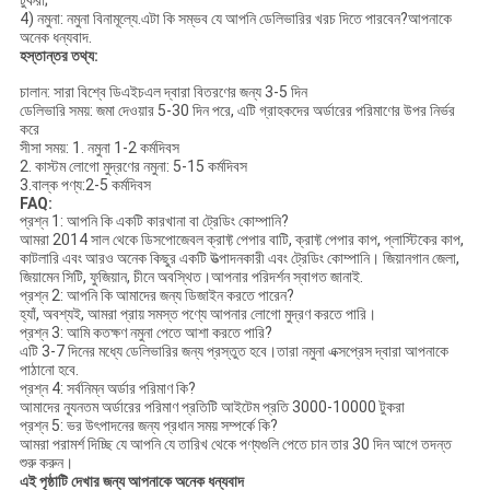
4) নমুনা: নমুনা বিনামূল্যে.এটা কি সম্ভব যে আপনি ডেলিভারির খরচ দিতে পারবেন?আপনাকে
অনেক ধন্যবাদ.
হস্তান্তর তথ্য:
চালান: সারা বিশ্বে ডিএইচএল দ্বারা বিতরণের জন্য 3-5 দিন
ডেলিভারি সময়: জমা দেওয়ার 5-30 দিন পরে, এটি গ্রাহকদের অর্ডারের পরিমাণের উপর নির্ভর
করে
সীসা সময়: 1. নমুনা 1-2 কর্মদিবস
2. কাস্টম লোগো মুদ্রণের নমুনা: 5-15 কর্মদিবস
3.বাল্ক পণ্য:2-5 কর্মদিবস
FAQ:
প্রশ্ন 1: আপনি কি একটি কারখানা বা ট্রেডিং কোম্পানি?
আমরা 2014 সাল থেকে ডিসপোজেবল ক্রাফ্ট পেপার বাটি, ক্রাফ্ট পেপার কাপ, প্লাস্টিকের কাপ,
কাটলারি এবং আরও অনেক কিছুর একটি উত্পাদনকারী এবং ট্রেডিং কোম্পানি। জিয়ানগান জেলা,
জিয়ামেন সিটি, ফুজিয়ান, চীনে অবস্থিত।আপনার পরিদর্শন স্বাগত জানাই.
প্রশ্ন 2: আপনি কি আমাদের জন্য ডিজাইন করতে পারেন?
হ্যাঁ, অবশ্যই, আমরা প্রায় সমস্ত পণ্যে আপনার লোগো মুদ্রণ করতে পারি।
প্রশ্ন 3: আমি কতক্ষণ নমুনা পেতে আশা করতে পারি?
এটি 3-7 দিনের মধ্যে ডেলিভারির জন্য প্রস্তুত হবে।তারা নমুনা এক্সপ্রেস দ্বারা আপনাকে
পাঠানো হবে.
প্রশ্ন 4: সর্বনিম্ন অর্ডার পরিমাণ কি?
আমাদের ন্যূনতম অর্ডারের পরিমাণ প্রতিটি আইটেম প্রতি 3000-10000 টুকরা
প্রশ্ন 5: ভর উৎপাদনের জন্য প্রধান সময় সম্পর্কে কি?
আমরা পরামর্শ দিচ্ছি যে আপনি যে তারিখ থেকে পণ্যগুলি পেতে চান তার 30 দিন আগে তদন্ত
শুরু করুন।
এই পৃষ্ঠাটি দেখার জন্য আপনাকে অনেক ধন্যবাদ