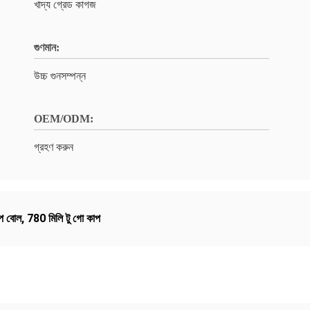
খাদ্য গ্রেড কাগজ
গুণমান:
উচ্চ গুনসম্পন্ন
OEM/ODM:
গ্রহণ করুন
ুপ বোল
,
780 মিলি টু গো কাপ