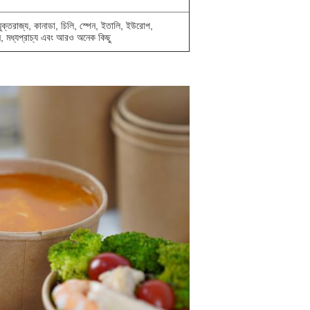
্র, যুক্তরাজ্য, কানাডা, চিলি, স্পেন, ইতালি, ইউরোপ,
মানি, মধ্যপ্রাচ্য এবং আরও অনেক কিছু