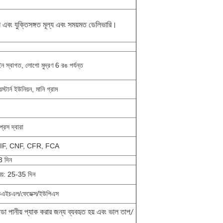
 এবং যুক্তিসঙ্গত মূল্য এবং সময়মত ডেলিভারি।
ন স্বাগত, লোগো মুদ্রণ 6 রঙ পর্যন্ত
স্টার্ন ইউনিয়ন, মানি গ্রাম
প্রেস দ্বারা
IF, CNF, CFR, FCA
3 দিন
ময়: 25-35 দিন
িএইচএল/ফেডেক্স/ইউপিএস
ান্ডা পানীয় প্যাক করার জন্য ব্যবহৃত হয় এবং ভাল তাপ/