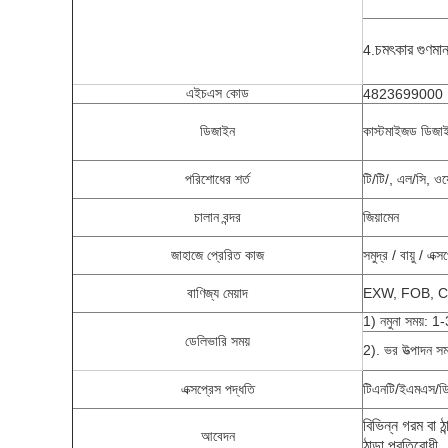
4.
চমৎকার গুণমান
এইচএস কোড
4823699000
ডিজাইন
কাস্টমাইজড ডিজাই
পরিশোধের শর্ত
টি/টি/, এল/সি, ওয়ে
চালান বন্দর
জিয়ামেন
জাহাজে প্রেরিত কাজ
সমুদ্র / বায়ু / এক্স
বাণিজ্য মেয়াদ
EXW, FOB, C
1) নমুনা সময়: 1-
ডেলিভারি সময়
2). ভর উত্পাদন স
এক্সপ্রেস পদ্ধতি
টিএনটি/ইএমএস/ড
বিভিন্ন গরম বা ঠ
আবেদন
ঠান্ডা প্রতিরোধী