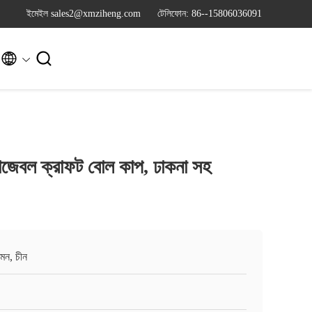
ইমেইল sales2@xmziheng.com
টেলিফোন: 86--15806036091


োজেবল ক্রাফট বোল কাপ, ঢাকনা সহ
়মেন, চীন