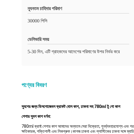
ন্যূনতম চাহিদার পরিমাণ
30000 পিসি
ডেলিভারি সময়
5-30 দিন, এটি গ্রাহকদের আদেশের পরিমাণের উপর নির্ভর করে
পণ্যের বিবরণ
স্যুপের জন্য ডিসপোজেবল ক্রাফট বোল কাপ, ঢাকনা সহ 780ml টু গো কাপ
পেপার স্যুপ কাপ বর্ণনা:
780ml ক্রাফ্ট পেপার কাপ আমাদের অন্যতম সেরা বিক্রেতা, পুনর্ব্যবহারযোগ্য এবং গরম 
ক্ষতিকারক, শক্তিশালী এবং লিকপ্রুফ।কাগজ ঢাকনা এবং প্লাস্টিকের ঢাকনা সঙ্গে ম্যাচিং