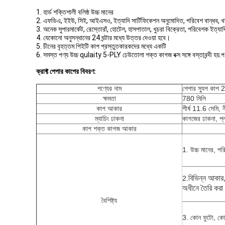
1. হার্ড শক্তিশালী বলিষ্ঠ উচ্চ মানের
2. এফডিএ, ইইউ, সিই, আইএসও, ইত্যাদি সার্টিফিকেশন অনুমোদিত, পরিবেশ বান্ধব, খা
3. অনেক সুপারমার্কেট, রেস্তোরাঁ, হোটেল, হাসপাতাল, খুচরা বিক্রেতা, পরিবেশক ইত্
4. যেকোনো অনুসন্ধানের 24 ঘন্টার মধ্যে উত্তর দেওয়া হবে।
5. চীনের বৃহত্তম পিইটি কাপ প্রস্তুতকারকদের মধ্যে একটি
6. সমস্ত পণ্য উচ্চ qulaity 5-PLY ঢেউতোলা শক্ত কাগজ বক্স সঙ্গে বস্তাবন্দী হয়.পণ্
ক্রাফ্ট পেপার কাপের বিবরণ:
পণ্যের নাম
পেপার স্যুপ কা
ক্ষমতা
780 মিলি
কাপ আকার
শীর্ষ 11.6 সেমি, 
ম্যাচিং ঢাকনা
কাগজের ঢাকনা, প্ল
কাপ শক্ত কাগজ আকার
1. উচ্চ মানের, পরি
2.
বিভিন্ন আকার
অধীনে তৈরি করা
বৈশিষ্ট্য
3. কোন ফুটো, কোন