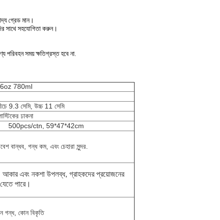
দ্য গ্রেড মান।
যাদির সাথে সহযোগিতা করুন।
য পরিবহন সময় ক্ষতিগ্রস্ত হবে না.
প 26oz 780ml
নীচে 9.3 সেমি, উচ্চ 11 সেমি
াস্টিকের ঢাকনা
500pcs/ctn, 59*47*42cm
বেশ বান্ধব, গন্ধ কম, এবং চেহারা সুন্দর.
, আকার এবং নকশা উপলব্ধ, গ্রাহকদের প্রয়োজনের
 যেতে পারে।
 গন্ধ, কোন বিকৃতি