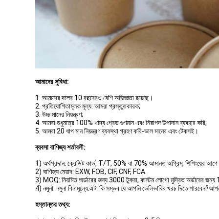
আমাদের সুবিধা:
1. আমাদের দলের 10 বছরেরও বেশি অভিজ্ঞতা রয়েছে।
2. প্রতিযোগিতামূলক মূল্য: আমরা প্রস্তুতকারক;
3. উচ্চ মানের নিয়ন্ত্রণ;
4. আমরা শুধুমাত্র 100% খাদ্য গ্রেড গুণমান এবং নিরাপদ উপাদান ব্যবহার করি;
5. আমরা 20 ধাপ মান নিয়ন্ত্রণ ব্যবস্থা গ্রহণ করি-ভাল মানের এবং টেকসই।
ব্যবসা বাণিজ্য শর্তাবলী:
1) অর্থপ্রদান: ক্রেডিট কার্ড, T/T, 50% বা 70% আমানত অগ্রিম, শিপিংয়ের আগে ব
2) বাণিজ্য মেয়াদ: EXW, FOB, CIF, CNF, FCA
3) MOQ: নিয়মিত অর্ডারের জন্য 3000 টুকরা, কাস্টম লোগো মুদ্রিত অর্ডারের জন্য
4) নমুনা: নমুনা বিনামূল্যে.এটা কি সম্ভব যে আপনি ডেলিভারির খরচ দিতে পারবেন?আপ
হস্তান্তর তথ্য: