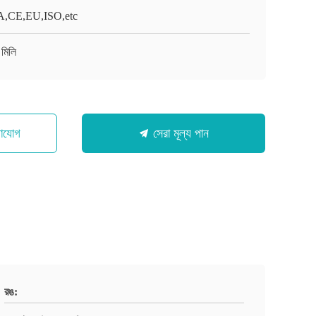
,CE,EU,ISO,etc
মিলি
গাযোগ
সেরা মূল্য পান
রঙ: