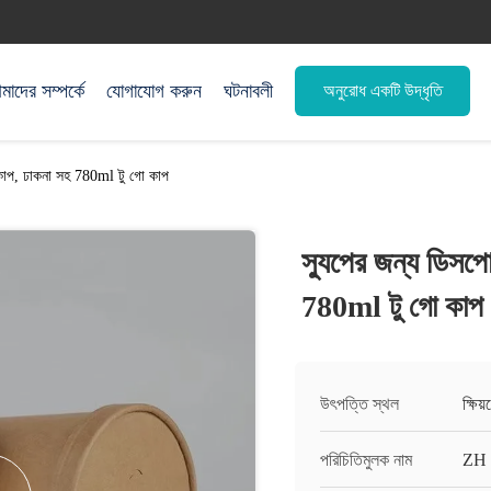
াদের সম্পর্কে
যোগাযোগ করুন
ঘটনাবলী
অনুরোধ একটি উদ্ধৃতি
কাপ, ঢাকনা সহ 780ml টু গো কাপ
স্যুপের জন্য ডিসপ
780ml টু গো কাপ
উৎপত্তি স্থল
ক্ষিয
পরিচিতিমুলক নাম
ZH