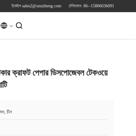
ইমেইল sales2@xmziheng.com
টেলিফোন: 86--15806036091


াকার ক্রাফট পেপার ডিসপোজেবল টেকওয়ে
াটি
়মেন, চীন