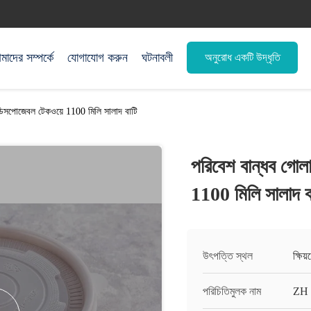
াদের সম্পর্কে
যোগাযোগ করুন
ঘটনাবলী
অনুরোধ একটি উদ্ধৃতি
ডিসপোজেবল টেকওয়ে 1100 মিলি সালাদ বাটি
পরিবেশ বান্ধব গোল
1100 মিলি সালাদ ব
উৎপত্তি স্থল
ক্ষিয
পরিচিতিমুলক নাম
ZH