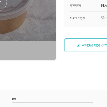
সাক্ষ্যদান
FDA
মডেল নম্বার
36o
আমাদের সাথে যো
রঙ: