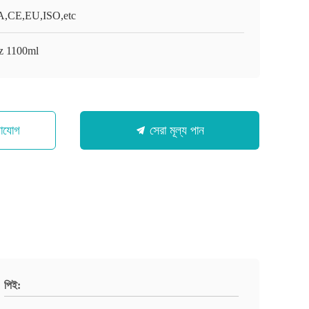
,CE,EU,ISO,etc
z 1100ml
গাযোগ
সেরা মূল্য পান
পিই: