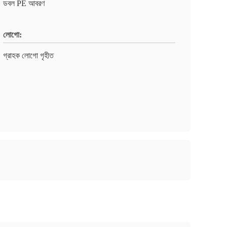
ডবল PE আবরণ
লোগো:
গ্রাহক লোগো গৃহীত