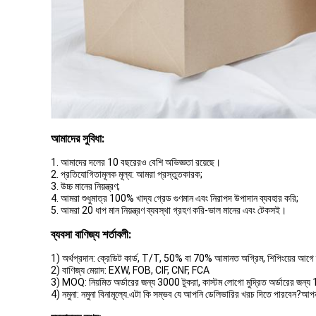
আমাদের সুবিধা:
1. আমাদের দলের 10 বছরেরও বেশি অভিজ্ঞতা রয়েছে।
2. প্রতিযোগিতামূলক মূল্য: আমরা প্রস্তুতকারক;
3. উচ্চ মানের নিয়ন্ত্রণ;
4. আমরা শুধুমাত্র 100% খাদ্য গ্রেড গুণমান এবং নিরাপদ উপাদান ব্যবহার করি;
5. আমরা 20 ধাপ মান নিয়ন্ত্রণ ব্যবস্থা গ্রহণ করি-ভাল মানের এবং টেকসই।
ব্যবসা বাণিজ্য শর্তাবলী:
1) অর্থপ্রদান: ক্রেডিট কার্ড, T/T, 50% বা 70% আমানত অগ্রিম, শিপিংয়ের আগে ব
2) বাণিজ্য মেয়াদ: EXW, FOB, CIF, CNF, FCA
3) MOQ: নিয়মিত অর্ডারের জন্য 3000 টুকরা, কাস্টম লোগো মুদ্রিত অর্ডারের জন্য
4) নমুনা: নমুনা বিনামূল্যে.এটা কি সম্ভব যে আপনি ডেলিভারির খরচ দিতে পারবেন?আপ