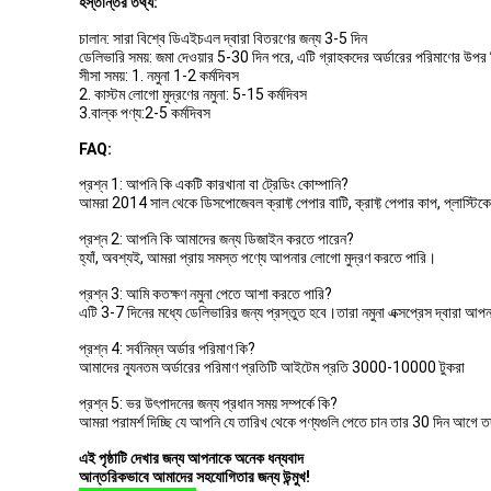
হস্তান্তর তথ্য:
চালান: সারা বিশ্বে ডিএইচএল দ্বারা বিতরণের জন্য 3-5 দিন
ডেলিভারি সময়: জমা দেওয়ার 5-30 দিন পরে, এটি গ্রাহকদের অর্ডারের পরিমাণের উপর ন
সীসা সময়: 1. নমুনা 1-2 কর্মদিবস
2. কাস্টম লোগো মুদ্রণের নমুনা: 5-15 কর্মদিবস
3.বাল্ক পণ্য:2-5 কর্মদিবস
FAQ:
প্রশ্ন 1: আপনি কি একটি কারখানা বা ট্রেডিং কোম্পানি?
আমরা 2014 সাল থেকে ডিসপোজেবল ক্রাফ্ট পেপার বাটি, ক্রাফ্ট পেপার কাপ, প্লাস্টিক
প্রশ্ন 2: আপনি কি আমাদের জন্য ডিজাইন করতে পারেন?
হ্যাঁ, অবশ্যই, আমরা প্রায় সমস্ত পণ্যে আপনার লোগো মুদ্রণ করতে পারি।
প্রশ্ন 3: আমি কতক্ষণ নমুনা পেতে আশা করতে পারি?
এটি 3-7 দিনের মধ্যে ডেলিভারির জন্য প্রস্তুত হবে।তারা নমুনা এক্সপ্রেস দ্বারা আপ
প্রশ্ন 4: সর্বনিম্ন অর্ডার পরিমাণ কি?
আমাদের ন্যূনতম অর্ডারের পরিমাণ প্রতিটি আইটেম প্রতি 3000-10000 টুকরা
প্রশ্ন 5: ভর উৎপাদনের জন্য প্রধান সময় সম্পর্কে কি?
আমরা পরামর্শ দিচ্ছি যে আপনি যে তারিখ থেকে পণ্যগুলি পেতে চান তার 30 দিন আগে ত
এই পৃষ্ঠাটি দেখার জন্য আপনাকে অনেক ধন্যবাদ
আন্তরিকভাবে আমাদের সহযোগিতার জন্য উন্মুখ!