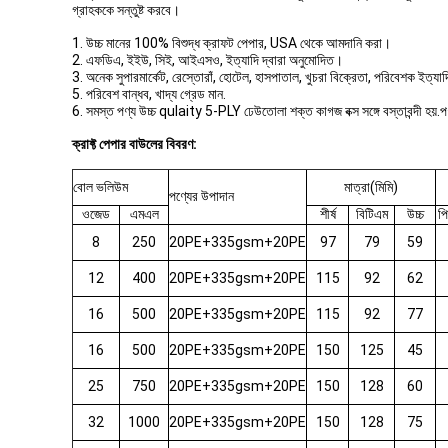
গ্রাহককে সন্তুষ্ট করবে।
1. উচ্চ মানের 100% বিশুদ্ধ ক্রাফট পেপার, USA থেকে আমদানি করা।
2. এফডিএ, ইইউ, সিই, আইএসও, ইত্যাদি দ্বারা অনুমোদিত।
3. অনেক সুপারমার্কেট, রেস্তোরাঁ, হোটেল, হাসপাতাল, খুচরা বিক্রেতা, পরিবেশক ইত্
5. পরিবেশ বান্ধব, খাদ্য গ্রেড মান.
6. সমস্ত পণ্য উচ্চ qulaity 5-PLY ঢেউতোলা শক্ত কাগজ বক্স সঙ্গে বস্তাবন্দী হয়.পণ্
ক্রাফ্ট পেপার বাউলের ​​বিবরণ:
বোল ভলিউম
মাত্রা(মিমি)
পণ্যের উপাদান
ওজেড
এমএল
শীর্ষ
বিটিএম
উচ্চ
পি
8
250
20PE+335gsm+20PE
97
79
59
12
400
20PE+335gsm+20PE
115
92
62
16
500
20PE+335gsm+20PE
115
92
77
16
500
20PE+335gsm+20PE
150
125
45
25
750
20PE+335gsm+20PE
150
128
60
32
1000
20PE+335gsm+20PE
150
128
75