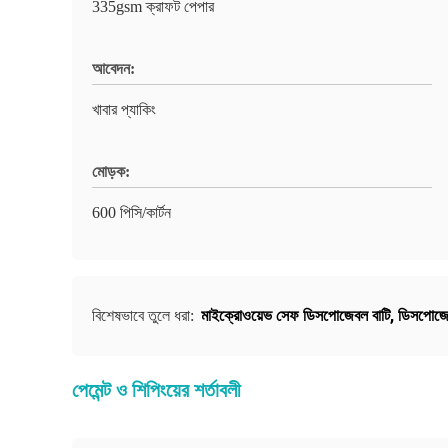
335gsm ক্রাফট পেপার
আবেদন:
খাবার প্যাকিং
মোড়ক:
600 পিসি/কার্টন
মাইক্রোওয়েভ সেফ ডিসপোজেবল বাটি
,
ডিসপোজেব
বিশেষভাবে তুলে ধরা:
পেমেন্ট ও শিপিংয়ের শর্তাবলী