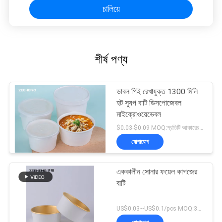
চালিয়ে
শীর্ষ পণ্য
ডাবল পিই রেখাযুক্ত 1300 মিলি
হট স্যুপ বাটি ডিসপোজেবল
মাইক্রোওয়েভেবল
$0.03-$0.09 MOQ:প্রতিটি আকারের জন্য 10000 পিসি
যোগাযোগ
এককালীন সোনার ফয়েল কাগজের
বাটি
US$0.03~US$0.1/pcs MOQ:3000 পিসি