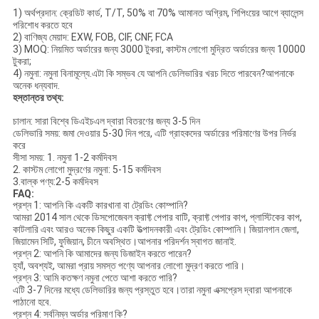
1) অর্থপ্রদান: ক্রেডিট কার্ড, T/T, 50% বা 70% আমানত অগ্রিম, শিপিংয়ের আগে ব্যালেন্স
পরিশোধ করতে হবে
2) বাণিজ্য মেয়াদ: EXW, FOB, CIF, CNF, FCA
3) MOQ: নিয়মিত অর্ডারের জন্য 3000 টুকরা, কাস্টম লোগো মুদ্রিত অর্ডারের জন্য 10000
টুকরা;
4) নমুনা: নমুনা বিনামূল্যে.এটা কি সম্ভব যে আপনি ডেলিভারির খরচ দিতে পারবেন?আপনাকে
অনেক ধন্যবাদ.
হস্তান্তর তথ্য:
চালান: সারা বিশ্বে ডিএইচএল দ্বারা বিতরণের জন্য 3-5 দিন
ডেলিভারি সময়: জমা দেওয়ার 5-30 দিন পরে, এটি গ্রাহকদের অর্ডারের পরিমাণের উপর নির্ভর
করে
সীসা সময়: 1. নমুনা 1-2 কর্মদিবস
2. কাস্টম লোগো মুদ্রণের নমুনা: 5-15 কর্মদিবস
3.বাল্ক পণ্য:2-5 কর্মদিবস
FAQ:
প্রশ্ন 1: আপনি কি একটি কারখানা বা ট্রেডিং কোম্পানি?
আমরা 2014 সাল থেকে ডিসপোজেবল ক্রাফ্ট পেপার বাটি, ক্রাফ্ট পেপার কাপ, প্লাস্টিকের কাপ,
কাটলারি এবং আরও অনেক কিছুর একটি উত্পাদনকারী এবং ট্রেডিং কোম্পানি। জিয়ানগান জেলা,
জিয়ামেন সিটি, ফুজিয়ান, চীনে অবস্থিত।আপনার পরিদর্শন স্বাগত জানাই.
প্রশ্ন 2: আপনি কি আমাদের জন্য ডিজাইন করতে পারেন?
হ্যাঁ, অবশ্যই, আমরা প্রায় সমস্ত পণ্যে আপনার লোগো মুদ্রণ করতে পারি।
প্রশ্ন 3: আমি কতক্ষণ নমুনা পেতে আশা করতে পারি?
এটি 3-7 দিনের মধ্যে ডেলিভারির জন্য প্রস্তুত হবে।তারা নমুনা এক্সপ্রেস দ্বারা আপনাকে
পাঠানো হবে.
প্রশ্ন 4: সর্বনিম্ন অর্ডার পরিমাণ কি?