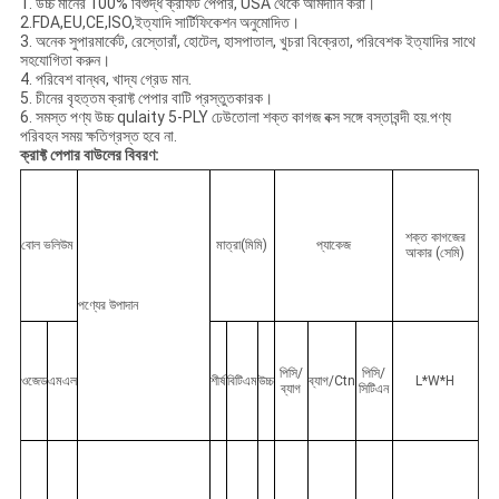
1. উচ্চ মানের 100% বিশুদ্ধ ক্রাফট পেপার, USA থেকে আমদানি করা।
2.FDA,EU,CE,ISO,ইত্যাদি সার্টিফিকেশন অনুমোদিত।
3. অনেক সুপারমার্কেট, রেস্তোরাঁ, হোটেল, হাসপাতাল, খুচরা বিক্রেতা, পরিবেশক ইত্যাদির সাথে
সহযোগিতা করুন।
4. পরিবেশ বান্ধব, খাদ্য গ্রেড মান.
5. চীনের বৃহত্তম ক্রাফ্ট পেপার বাটি প্রস্তুতকারক।
6. সমস্ত পণ্য উচ্চ qulaity 5-PLY ঢেউতোলা শক্ত কাগজ বক্স সঙ্গে বস্তাবন্দী হয়.পণ্য
পরিবহন সময় ক্ষতিগ্রস্ত হবে না.
ক্রাফ্ট পেপার বাউলের ​​বিবরণ:
শক্ত কাগজের
বোল ভলিউম
মাত্রা(মিমি)
প্যাকেজ
আকার (সেমি)
পণ্যের উপাদান
পিসি/
পিসি/
ওজেড
এমএল
শীর্ষ
বিটিএম
উচ্চ
ব্যাগ/Ctn
L*W*H
ব্যাগ
সিটিএন