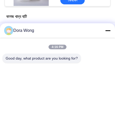
যোগাযোগ
কাগজ খাদ্য বাটি
ডাবল পিই লেপা 300gsm পেপার স্যালাড বাটি 1500 এমএল নিয়ে যান
Dora Wong
Ozাকনা, টেকসই ক্র্যাফট বাটি সহ 16oz - 50oz খাদ্য গ্রেড হোয়াইট পেপার সালাদ
বাটি
4:16 PM
250 মিলি - 1500 মিলি বড় ডিসপোজেবল সালাদ বাটি ইকো - বন্ধুত্বপূর্ণ খাবার গ্রেড
Good day, what product are you looking for?
সব
খোদাই কাগজ বাটি
আয়তক্ষেত্রাকার কাগজের বাটি
লাল কালো রঙের কোটিং করা 
কাগজের সস কাপ
কাগজের বাটি
অ্যালুমিনিয়াম ফয়েল কাগজ 