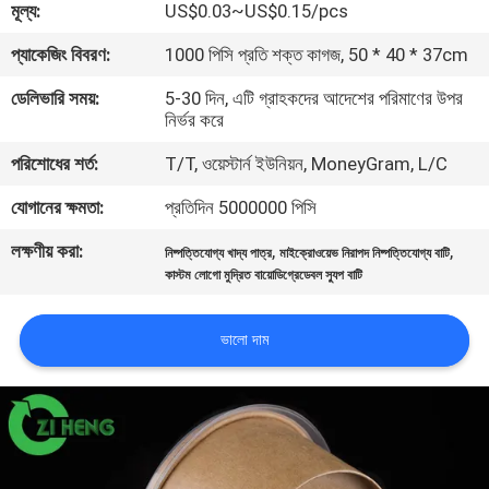
মূল্য:
US$0.03~US$0.15/pcs
নিয়ন্ত্রণ
প্যাকেজিং বিবরণ:
1000 পিসি প্রতি শক্ত কাগজ, 50 * 40 * 37cm
যোগাযোগ
ডেলিভারি সময়:
5-30 দিন, এটি গ্রাহকদের আদেশের পরিমাণের উপর
নির্ভর করে
করুন
পরিশোধের শর্ত:
T/T, ওয়েস্টার্ন ইউনিয়ন, MoneyGram, L/C
খবর
যোগানের ক্ষমতা:
প্রতিদিন 5000000 পিসি
লক্ষণীয় করা:
,
,
নিষ্পত্তিযোগ্য খাদ্য পাত্র
মাইক্রোওয়েভ নিরাপদ নিষ্পত্তিযোগ্য বাটি
উদ্ধৃতির
কাস্টম লোগো মুদ্রিত বায়োডিগ্রেডেবল স্যুপ বাটি
জন্য
ভালো দাম
আবেদন
সাইট
ম্যাপ