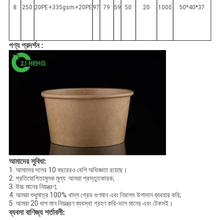
8
250
20PE+335gsm+20PE
97
79
59
50
20
1000
50*40*37
পণ্য প্রদর্শন :
আমাদের সুবিধা:
1. আমাদের দলের 10 বছরেরও বেশি অভিজ্ঞতা রয়েছে।
2. প্রতিযোগিতামূলক মূল্য: আমরা প্রস্তুতকারক;
3. উচ্চ মানের নিয়ন্ত্রণ;
4. আমরা শুধুমাত্র 100% খাদ্য গ্রেড গুণমান এবং নিরাপদ উপাদান ব্যবহার করি;
5. আমরা 20 ধাপ মান নিয়ন্ত্রণ ব্যবস্থা গ্রহণ করি-ভাল মানের এবং টেকসই।
ব্যবসা বাণিজ্য শর্তাবলী: