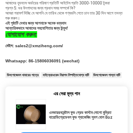
আমাদের ন্যূনতম অর্ডারের পরিমাণ প্রতিটি আইটেম প্রতি 3000-10000 টুকরা
প্রশ্ন 5: ভর উৎপাদনের জন্য প্রধান সময় সম্পর্কে কি?
আমরা পরামর্শ দিচ্ছি যে আপনি যে তারিখ থেকে পণ্যগুলি পেতে চান তার 30 দিন আগে তদন্ত
শুরু করুন।
এই পৃষ্ঠাটি দেখার জন্য আপনাকে অনেক ধন্যবাদ
আন্তরিকভাবে আমাদের সহযোগিতার জন্য উন্মুখ!
যোগাযোগ করুন:
মেইল: sales2@xmziheng.com/
Whatsapp: 86-15806036091 (wechat)
ডিসপোজেবল খাবারের পাত্রে
মাইক্রোওয়েভ নিরাপদ নিষ্পত্তিযোগ্য বাটি
ডিসপোজেবল পাস্তা বাটি
এর সেরা মূল্য পান
এনভায়রনমেন্টাল ফুড গ্রেড কাস্টম লোগো মুদ্রিত
বায়োডিগ্রেডেবল ফুড প্যাকেজিং স্যুপ বোল 8oz