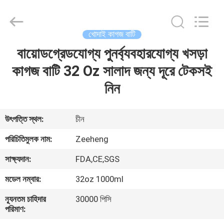
Heng
Environmental
Protection
Technology
Co.,
খোদাই কাগজ বাটি
Ltd..
All
বায়োডগ্রেডযোগ্য পুনর্ব্যবহারযোগ্য খসড়া
বাড়ি
Rights
Reserved.
কাগজ বাটি 32 Oz সালাদ জন্য দূরে টেকসই
পণ্য
নিন
আমাদের
উৎপত্তি স্থল:
চীন
সম্পর্কে
পরিচিতিমুলক নাম:
Zeeheng
সাক্ষ্যদান:
FDA,CE,SGS
কারখানা
মডেল নম্বার:
32oz 1000ml
ভ্রমণ
ন্যূনতম চাহিদার
30000 পিসি
পরিমাণ:
মান