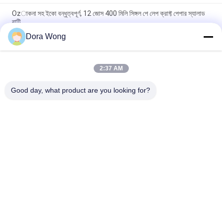
Ozাকনা সহ ইকো বন্ধুত্বপূর্ণ, 12 জোস 400 মিলি সিঙ্গল পে লেপ ক্রাফ্ট পেপার স্যালাড
বাটি
Dora Wong
Eাকনা সহ পিই প্রলিপ্ত 16 জজ 500 মিলি ম্যাট স্যালাড ফুড ক্রাফ্ট পেপার বোলস
ডেজার্ট কাপ
2:37 AM
42oz 1300 মিলি রাউন্ড স্ট্রডি ডিসপোজেবল স্যুপ বাটি কিচেনওয়্যার পরিষ্কার পিইটি
Lাকনা সহ
Good day, what product are you looking for?
সব
খোদাই কাগজ বাটি
আয়তক্ষেত্রাকার কাগজের বাটি
লাল কালো রঙের কোটিং করা 
কাগজের সস কাপ
কাগজের বাটি
অ্যালুমিনিয়াম ফয়েল কাগজ 
সোনালী কাগজের বাটি
বাটি