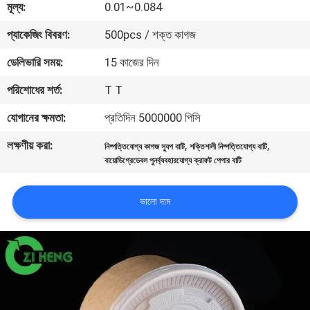
মূল্য:
0.01~0.084
নিয়ন্ত্রণ
প্যাকেজিং বিবরণ:
500pcs / শক্ত কাগজ
যোগাযোগ
ডেলিভারি সময়:
15 কাজের দিন
করুন
পরিশোধের শর্ত:
T T
যোগানের ক্ষমতা:
প্রতিদিন 5000000 পিসি
খবর
লক্ষণীয় করা:
,
,
নিষ্পত্তিযোগ্য কাগজ স্যুপ বাটি
শক্তিশালী নিষ্পত্তিযোগ্য বাটি
বায়োডিগ্রেডেবল পুনর্ব্যবহারযোগ্য ক্রাফট পেপার বাটি
উদ্ধৃতির
জন্য
ভালো দাম
আবেদন
সাইট
ম্যাপ