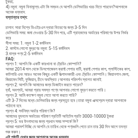
টুকরা;
4) নমুনা: নমুনা বিনামূল্যে.এটা কি সম্ভব যে আপনি ডেলিভারির খরচ দিতে পারবেন?আপনাকে
অনেক ধন্যবাদ.
হস্তান্তর তথ্য:
চালান: সারা বিশ্বে ডিএইচএল দ্বারা বিতরণের জন্য 3-5 দিন
ডেলিভারি সময়: জমা দেওয়ার 5-30 দিন পরে, এটি গ্রাহকদের অর্ডারের পরিমাণের উপর নির্ভর
করে
সীসা সময়: 1. নমুনা 1-2 কর্মদিবস
2. কাস্টম লোগো মুদ্রণের নমুনা: 5-15 কর্মদিবস
3.বাল্ক পণ্য:2-5 কর্মদিবস
FAQ:
প্রশ্ন 1: আপনি কি একটি কারখানা বা ট্রেডিং কোম্পানি?
আমরা 2014 সাল থেকে ডিসপোজেবল ক্রাফ্ট পেপার বাটি, ক্রাফ্ট পেপার কাপ, প্লাস্টিকের কাপ,
কাটলারি এবং আরও অনেক কিছুর একটি উত্পাদনকারী এবং ট্রেডিং কোম্পানি। জিয়ানগান জেলা,
জিয়ামেন সিটি, ফুজিয়ান, চীনে অবস্থিত।আপনার পরিদর্শন স্বাগত জানাই.
প্রশ্ন 2: আপনি কি আমাদের জন্য ডিজাইন করতে পারেন?
হ্যাঁ, অবশ্যই, আমরা প্রায় সমস্ত পণ্যে আপনার লোগো মুদ্রণ করতে পারি।
প্রশ্ন 3: আমি কতক্ষণ নমুনা পেতে আশা করতে পারি?
এটি 3-7 দিনের মধ্যে ডেলিভারির জন্য প্রস্তুত হবে।তারা নমুনা এক্সপ্রেস দ্বারা আপনাকে
পাঠানো হবে.
প্রশ্ন 4: সর্বনিম্ন অর্ডার পরিমাণ কি?
আমাদের ন্যূনতম অর্ডারের পরিমাণ প্রতিটি আইটেম প্রতি 3000-10000 টুকরা
প্রশ্ন 5: ভর উৎপাদনের জন্য প্রধান সময় সম্পর্কে কি?
আমরা পরামর্শ দিচ্ছি যে আপনি যে তারিখ থেকে পণ্যগুলি পেতে চান তার 30 দিন আগে তদন্ত
শুরু করুন।
এই পৃষ্ঠাটি দেখার জন্য আপনাকে অনেক ধন্যবাদ