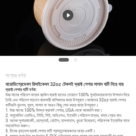
গোপনীয়তা
নীতি
পণ্যের বর্ণনা
বায়োডিগ্রেডেবল রিসাইকেবল 32oz টেকসই ক্রাফ্ট পেপার সালাদ বাটি নিয়ে যায়
ক্রাফ্ট পেপার বাটি বর্ণনা:
উচ্চ মানের পরিবেশ বান্ধব ব্রাউন ক্রাফ্ট হাতের তোয়ালে 100% পুনর্ব্যবহারযোগ্য উপাদান দিয়ে
তৈরি এবং পরিবেশ সচেতন ব্যবসায়ী মালিকদের জন্য উপযুক্ত।আমাদের 32oz ক্রাফ্ট পেপার
বাটিগুলি নুডলস, স্যুপ, সালাদ বা আরও কিছু সেভ করার জন্য উপযুক্ত।
1. উচ্চ মানের 100% বিশুদ্ধ ক্রাফট পেপার, USA থেকে আমদানি করা।
2. অনুমোদিত এফডিএ, ইইউ, সিই, আইএসও, ইত্যাদি।পরিবেশ বান্ধব, খাদ্য গ্রেড মান.
3. অনেক সুপারমার্কেট, রেস্তোরাঁ, হোটেল, হাসপাতাল, খুচরা বিক্রেতা, পরিবেশক ইত্যাদির সাথে
সহযোগিতা করুন।
5. চীনের বৃহত্তম ক্রাফ্ট পেপার বাটি প্রস্তুতকারকদের মধ্যে একটি।