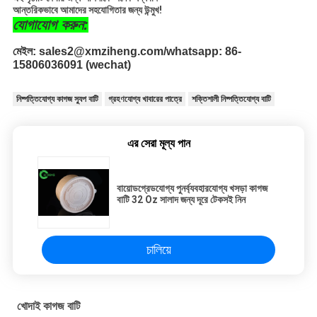
আন্তরিকভাবে আমাদের সহযোগিতার জন্য উন্মুখ!
যোগাযোগ করুন:
মেইল: sales2@xmziheng.com/whatsapp: 86-
15806036091 (wechat)
নিষ্পত্তিযোগ্য কাগজ স্যুপ বাটি
গ্রহণযোগ্য খাবারের পাত্রে
শক্তিশালী নিষ্পত্তিযোগ্য বাটি
এর সেরা মূল্য পান
বায়োডগ্রেডযোগ্য পুনর্ব্যবহারযোগ্য খসড়া কাগজ
বাটি 32 Oz সালাদ জন্য দূরে টেকসই নিন
চালিয়ে
খোদাই কাগজ বাটি