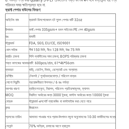
6. সমস্ত পণ্য উচ্চ qulaity 5-PLY ঢেউতোলা শক্ত কাগজ বক্স সঙ্গে বস্তাবন্দী হয়.পণ্য
পরিবহন সময় ক্ষতিগ্রস্ত হবে না.
ক্রাফ্ট পেপার বাউলের ​​বিবরণ:
আইটেম নাম
ক্রাফট ডিসপোজেবল হট স্যুপ পেপার বাটি 32oz
উপাদান
কার্ফ্ট পেপার 335gsm+ ডবল সাইডেড PE লেপ 40gsm
রঙ
বাদামী
স্ট্যান্ডার্ড
FDA, SGS, EU/CE, ISO9001
বোল সাইজ
শীর্ষ 150 মিমি, নীচে 128 মিমি, উচ্চ 75 মিমি
ম্যাচিং ঢাকনা
পিপি প্লাস্টিকের সাদা ঢাকনা, BOPS পরিষ্কার ঢাকনা
শক্ত কাগজের আকার
বাটি: 600pcs/ctn, 61*46*56cm
ব্যবহৃত
বাড়ি, হোটেল, বিবাহ, রেস্তোরাঁ এবং অন্যান্য
বৈশিষ্ট্য
টেকসই / পুনর্ব্যবহারযোগ্য / পরিবেশ বান্ধব
লোগো প্রিন্টিং
প্রয়োজনীয়তা উপলব্ধ / 6 রঙ পর্যন্ত
নকশার ধারণা
ব্যক্তিগতকৃত, নিরাপদ, পরিবেশ- প্রতিরক্ষামূলক, ফ্যাশন
MOQ
নিয়মিত অর্ডারের জন্য 3000 টুকরা, কাস্টম অর্ডারের জন্য 10000 টুকরা
মোড়ক
স্ট্যান্ডার্ড এক্সপোর্ট প্যাকেজিং বা কাস্টমাইজ করা যেতে পারে
বন্দর
জিয়ামেন
প্রসবের তারিখ
আমানত পাওয়ার পরে প্রাক-উৎপাদন নমুনা অনুমোদনের 10-30 কার্যদিবসের মধ্যে
পেমেন্ট
70% অগ্রিম, চালানের আগে ব্যালেন্স