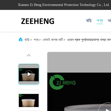
Xiamen Zi Heng Environmental Protection Technology Co., Ltd.
বাড়ি
পণ্য
আম
বাড়ি
>
পণ্য
>
খোদাই কাগজ বাটি
>
ওভেন প্রুফ পুনর্ব্যবহারযোগ্য খসড়া 