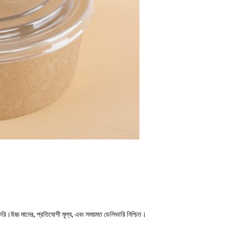
 করি।উচ্চ মানের, প্রতিযোগী মূল্য, এবং সময়মত ডেলিভারি নিশ্চিত।