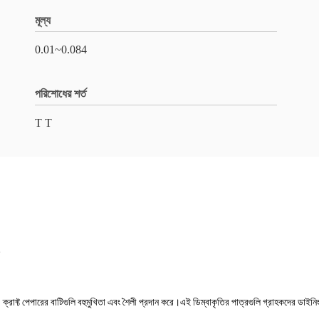
মূল্য
0.01~0.084
পরিশোধের শর্ত
T T
্রাফ্ট পেপারের বাটিগুলি বহুমুখিতা এবং শৈলী প্রদান করে।এই ডিম্বাকৃতির পাত্রগুলি গ্রাহকদের ডাইন