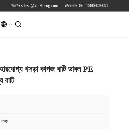
ইমেইল sales2@xmziheng.com
টেলিফোন: 86--15806036091


যবহারযোগ্য খসড়া কাগজ বাটি ডাবল PE
য বাটি
heng