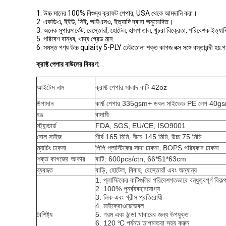
1. উচ্চ মানের 100% বিশুদ্ধ ক্রাফট পেপার, USA থেকে আমদানি করা।
2. এফডিএ, ইইউ, সিই, আইএসও, ইত্যাদি দ্বারা অনুমোদিত।
3. অনেক সুপারমার্কেট, রেস্তোরাঁ, হোটেল, হাসপাতাল, খুচরা বিক্রেতা, পরিবেশক ইত্
5. পরিবেশ বান্ধব, খাদ্য গ্রেড মান.
6. সমস্ত পণ্য উচ্চ qulaity 5-PLY ঢেউতোলা শক্ত কাগজ বক্স সঙ্গে বস্তাবন্দী হয়.পণ্
ক্রাফ্ট পেপার বাউলের ​​বিবরণ:
আইটেম নাম
ক্রাফ্ট পেপার সালাদ বাটি 42oz
উপাদান
কার্ফ্ট পেপার 335gsm+ ডবল সাইডেড PE লেপ 40g
রঙ
বাদামী
স্ট্যান্ডার্ড
FDA, SGS, EU/CE, ISO9001
বোল সাইজ
শীর্ষ 165 মিমি, নীচে 145 মিমি, উচ্চ 75 মিমি
ম্যাচিং ঢাকনা
পিপি প্লাস্টিকের সাদা ঢাকনা, BOPS পরিষ্কার ঢাকনা
শক্ত কাগজের আকার
বাটি: 600pcs/ctn, 66*51*63cm
ব্যবহৃত
বাড়ি, হোটেল, বিবাহ, রেস্তোরাঁ এবং অন্যান্য
1. প্লাস্টিকের বাটিগুলির পরিবেশগতভাবে বন্ধুত্বপূর্ণ বিকল্
2. 100% পুনর্ব্যবহারযোগ্য
3. লিক এবং গ্রীস প্রতিরোধী
4. মাইক্রোওয়েভেবল
বৈশিষ্ট্য
5. গরম এবং ঠান্ডা খাবারের জন্য উপযুক্ত
6. 120 ℃ পর্যন্ত তাপমাত্রা সহ্য করুন