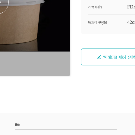
সাক্ষ্যদান
FD
মডেল নম্বার
42o
আমাদের সাথে যো
রঙ: