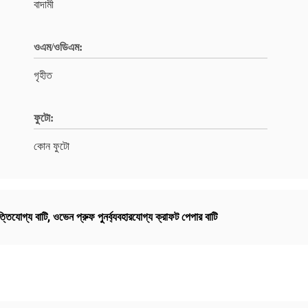
বাদামী
ওএম/ওডিএম:
গৃহীত
ফুটো:
কোন ফুটো
ত্তিযোগ্য বাটি
,
ওভেন প্রুফ পুনর্ব্যবহারযোগ্য ক্রাফট পেপার বাটি