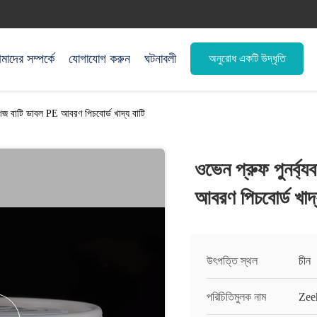
াদের সম্পর্কে
যোগাযোগ করুন
ঘটনাবলী
অনুরোধ একটি উদ্ধৃতি
কাগজ বাটি ডাবল PE আবরণ পিচবোর্ড খাদ্য বাটি
ওভেন প্রুফ পুনর্ব্
আবরণ পিচবোর্ড খাদ্
উৎপত্তি স্থল
চীন
পরিচিতিমুলক নাম
Zee