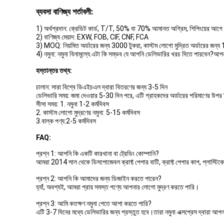
ব্যবসা বাণিজ্য শর্তাবলী:
1) অর্থপ্রদান: ক্রেডিট কার্ড, T/T, 50% বা 70% আমানত অগ্রিম, শিপিংয়ের আগে ব
2) বাণিজ্য মেয়াদ: EXW, FOB, CIF, CNF, FCA
3) MOQ: নিয়মিত অর্ডারের জন্য 3000 টুকরা, কাস্টম লোগো মুদ্রিত অর্ডারের জন্য
4) নমুনা: নমুনা বিনামূল্যে.এটা কি সম্ভব যে আপনি ডেলিভারির খরচ দিতে পারবেন?আপ
হস্তান্তর তথ্য:
চালান: সারা বিশ্বে ডিএইচএল দ্বারা বিতরণের জন্য 3-5 দিন
ডেলিভারি সময়: জমা দেওয়ার 5-30 দিন পরে, এটি গ্রাহকদের অর্ডারের পরিমাণের উপর ন
সীসা সময়: 1. নমুনা 1-2 কর্মদিবস
2. কাস্টম লোগো মুদ্রণের নমুনা: 5-15 কর্মদিবস
3.বাল্ক পণ্য:2-5 কর্মদিবস
FAQ:
প্রশ্ন 1: আপনি কি একটি কারখানা বা ট্রেডিং কোম্পানি?
আমরা 2014 সাল থেকে ডিসপোজেবল ক্রাফ্ট পেপার বাটি, ক্রাফ্ট পেপার কাপ, প্লাস্টিক
প্রশ্ন 2: আপনি কি আমাদের জন্য ডিজাইন করতে পারেন?
হ্যাঁ, অবশ্যই, আমরা প্রায় সমস্ত পণ্যে আপনার লোগো মুদ্রণ করতে পারি।
প্রশ্ন 3: আমি কতক্ষণ নমুনা পেতে আশা করতে পারি?
এটি 3-7 দিনের মধ্যে ডেলিভারির জন্য প্রস্তুত হবে।তারা নমুনা এক্সপ্রেস দ্বারা আপ