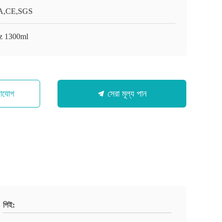
A,CE,SGS
z 1300ml
গাযোগ
সেরা মূল্য পান
পিই: