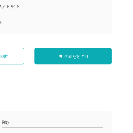
A,CE,SGS
z
গাযোগ
সেরা মূল্য পান
পিই: