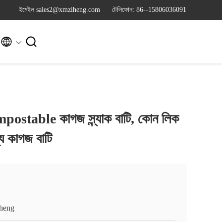
ইমেইল sales2@xmziheng.com
টেলিফোন: 86--15806036091


stable কাগজ স্ন্যাক বাটি, কোন লিক
্য কাগজ বাটি
heng