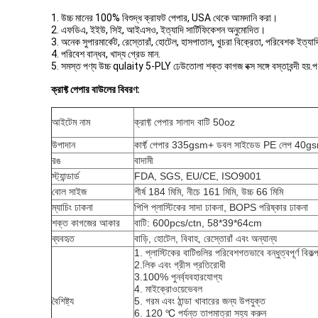
1. উচ্চ মানের 100% বিশুদ্ধ ক্রাফট পেপার, USA থেকে আমদানি করা।
2. এফডিএ, ইইউ, সিই, আইএসও, ইত্যাদি সার্টিফিকেশন অনুমোদিত।
3. অনেক সুপারমার্কেট, রেস্তোরাঁ, হোটেল, হাসপাতাল, খুচরা বিক্রেতা, পরিবেশক ইত্
4. পরিবেশ বান্ধব, খাদ্য গ্রেড মান.
5. সমস্ত পণ্য উচ্চ qulaity 5-PLY ঢেউতোলা শক্ত কাগজ বক্স সঙ্গে বস্তাবন্দী হয়.পণ্
ক্রাফ্ট পেপার বাউলের ​​বিবরণ:
আইটেম নাম
ক্রাফ্ট পেপার সালাদ বাটি 50oz
উপাদান
কার্ফ্ট পেপার 335gsm+ ডবল সাইডেড PE লেপ 40g
রঙ
বাদামী
স্ট্যান্ডার্ড
FDA, SGS, EU/CE, ISO9001
বোল সাইজ
শীর্ষ 184 মিমি, নীচে 161 মিমি, উচ্চ 66 মিমি
ম্যাচিং ঢাকনা
পিপি প্লাস্টিকের সাদা ঢাকনা, BOPS পরিষ্কার ঢাকনা
শক্ত কাগজের আকার
বাটি: 600pcs/ctn, 58*39*64cm
ব্যবহৃত
বাড়ি, হোটেল, বিবাহ, রেস্তোরাঁ এবং অন্যান্য
1. প্লাস্টিকের বাটিগুলির পরিবেশগতভাবে বন্ধুত্বপূর্ণ বিকল্
2.
লিক এবং গ্রীস প্রতিরোধী
3.
100% পুনর্ব্যবহারযোগ্য
4. মাইক্রোওয়েভেবল
বৈশিষ্ট্য
5. গরম এবং ঠান্ডা খাবারের জন্য উপযুক্ত
6. 120 ℃ পর্যন্ত তাপমাত্রা সহ্য করুন