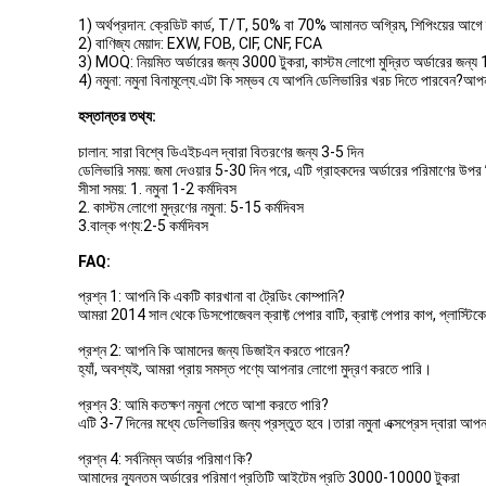
1) অর্থপ্রদান: ক্রেডিট কার্ড, T/T, 50% বা 70% আমানত অগ্রিম, শিপিংয়ের আগে ব
2) বাণিজ্য মেয়াদ: EXW, FOB, CIF, CNF, FCA
3) MOQ: নিয়মিত অর্ডারের জন্য 3000 টুকরা, কাস্টম লোগো মুদ্রিত অর্ডারের জন্য
4) নমুনা: নমুনা বিনামূল্যে.এটা কি সম্ভব যে আপনি ডেলিভারির খরচ দিতে পারবেন?আপ
হস্তান্তর তথ্য:
চালান: সারা বিশ্বে ডিএইচএল দ্বারা বিতরণের জন্য 3-5 দিন
ডেলিভারি সময়: জমা দেওয়ার 5-30 দিন পরে, এটি গ্রাহকদের অর্ডারের পরিমাণের উপর ন
সীসা সময়: 1. নমুনা 1-2 কর্মদিবস
2. কাস্টম লোগো মুদ্রণের নমুনা: 5-15 কর্মদিবস
3.বাল্ক পণ্য:2-5 কর্মদিবস
FAQ:
প্রশ্ন 1: আপনি কি একটি কারখানা বা ট্রেডিং কোম্পানি?
আমরা 2014 সাল থেকে ডিসপোজেবল ক্রাফ্ট পেপার বাটি, ক্রাফ্ট পেপার কাপ, প্লাস্টিক
প্রশ্ন 2: আপনি কি আমাদের জন্য ডিজাইন করতে পারেন?
হ্যাঁ, অবশ্যই, আমরা প্রায় সমস্ত পণ্যে আপনার লোগো মুদ্রণ করতে পারি।
প্রশ্ন 3: আমি কতক্ষণ নমুনা পেতে আশা করতে পারি?
এটি 3-7 দিনের মধ্যে ডেলিভারির জন্য প্রস্তুত হবে।তারা নমুনা এক্সপ্রেস দ্বারা আপ
প্রশ্ন 4: সর্বনিম্ন অর্ডার পরিমাণ কি?
আমাদের ন্যূনতম অর্ডারের পরিমাণ প্রতিটি আইটেম প্রতি 3000-10000 টুকরা