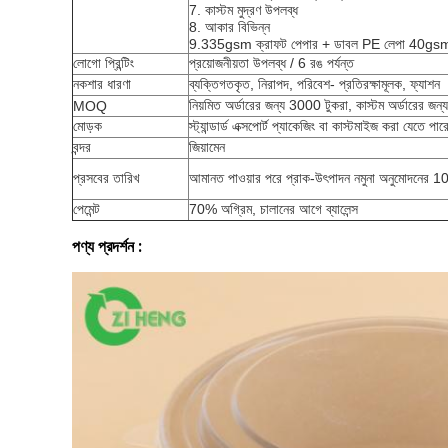
7. কাস্টম মুদ্রণ উপলব্ধ
8. আকার বিভিন্ন
9.335gsm ক্রাফট পেপার + ডাবল PE লেপা 40gs
লোগো প্রিন্টিং
প্রয়োজনীয়তা উপলব্ধ / 6 রঙ পর্যন্ত
নকশার ধারণা
ব্যক্তিগতকৃত, নিরাপদ, পরিবেশ- প্রতিরক্ষামূলক, ফ্যাশন
নিয়মিত অর্ডারের জন্য 3000 টুকরা, কাস্টম অর্ডারের জ
MOQ
মোড়ক
স্ট্যান্ডার্ড এক্সপোর্ট প্যাকেজিং বা কাস্টমাইজ করা যেতে পার
বন্দর
জিয়ামেন
প্রসবের তারিখ
আমানত পাওয়ার পরে প্রাক-উৎপাদন নমুনা অনুমোদনের 10-
পেমেন্ট
70% অগ্রিম, চালানের আগে ব্যালেন্স
পণ্য প্রদর্শন :