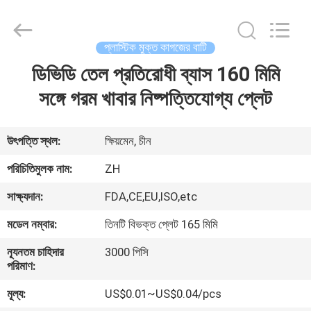
Heng
Environmental
Protection
Technology
Co.,
প্লাস্টিক মুক্ত কাগজের বাটি
Ltd..
All
ডিভিডি তেল প্রতিরোধী ব্যাস 160 মিমি
বাড়ি
Rights
Reserved.
সঙ্গে গরম খাবার নিষ্পত্তিযোগ্য প্লেট
পণ্য
উৎপত্তি স্থল:
ক্ষিয়মেন, চীন
আমাদের
পরিচিতিমুলক নাম:
ZH
সম্পর্কে
সাক্ষ্যদান:
FDA,CE,EU,ISO,etc
মডেল নম্বার:
তিনটি বিভক্ত প্লেট 165 মিমি
কারখানা
ন্যূনতম চাহিদার
3000 পিসি
ভ্রমণ
পরিমাণ:
মূল্য:
US$0.01~US$0.04/pcs
মান