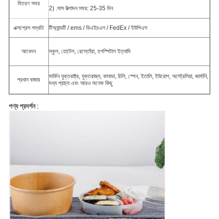
বিতরণ সময়
2) .মাস উত্পাদন সময়: 25-35 দিন
এক্সপ্রেস পদ্ধতি
টিঅ্যান্ডটি / ems / ডিএইচএল / FedEx / ইউপিএস
আবেদন
স্কুল, হোটেল, রেস্তোঁরা, হপস্পিটাল ইত্যাদি
মার্কিন যুক্তরাষ্ট্র, যুক্তরাজ্য, কানাডা, চিলি, স্পেন, ইতালি, ইউরোপ, অস্ট্রেলিয়া, জার্মানি,
প্রধান বাজার
মধ্য প্রাচ্য এবং আরও অনেক কিছু
পণ্য প্রদর্শন :