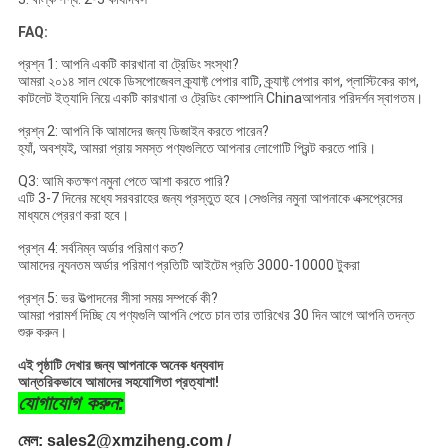
FAQ:
প্রশ্ন 1: আপনি একটি কারখানা বা ট্রেডিং সংস্থা?
আমরা ২০১৪ সাল থেকে ডিসপোজেবল ক্র্যাফ্ট পেপার বাটি, ক্র্যাফ্ট পেপার কাপ, প্লাস্টিকের কাপ,
কাটলেট ইত্যাদি নিয়ে একটি কারখানা ও ট্রেডিং কোম্পানি Chinaআপনার পরিদর্শন স্বাগতম।
প্রশ্ন 2: আপনি কি আমাদের জন্য ডিজাইন করতে পারেন?
হ্যাঁ, অবশ্যই, আমরা প্রায় সমস্ত পণ্যগুলিতে আপনার লোগোটি প্রিন্ট করতে পারি।
Q3: আমি কতক্ষণ নমুনা পেতে আশা করতে পারি?
এটি 3-7 দিনের মধ্যে সরবরাহের জন্য প্রস্তুত হবে।সেগুলির নমুনা আপনাকে এক্সপ্রেসের
মাধ্যমে প্রেরণ করা হবে।
প্রশ্ন 4: সর্বনিম্ন অর্ডার পরিমাণ কত?
আমাদের ন্যূনতম অর্ডার পরিমাণ প্রতিটি আইটেম প্রতি 3000-10000 টুকরা
প্রশ্ন 5: ভর উত্পাদনের সীসা সময় সম্পর্কে কী?
আমরা পরামর্শ দিচ্ছি যে পণ্যগুলি আপনি পেতে চান তার তারিখের 30 দিন আগে আপনি তদন্ত
শুরু করুন।
এই পৃষ্ঠাটি দেখার জন্য আপনাকে অনেক ধন্যবাদ
আন্তরিকভাবে আমাদের সহযোগিতা প্রত্যাশা!
যোগাযোগ করুন:
মেল: sales2@xmziheng.com / 