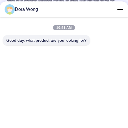
সমস্ত মাপের কাস্টমাইজ প্লাস্টিকের বিভাজিত ট্রে ব্রাউন পেপার বাটি দিয়ে ব্যবহার করা
যেতে পারে
Dora Wong
পিপি ডিসপোজেবল ডাইভিং প্লাস্টিক প্লেট ডিনার জন্য, নমন এবং বিরতি প্রতিরোধী
10:51 AM
ইকো বন্ধুত্বপূর্ণ প্লাস্টিকের কেক প্লেট, অতিরিক্ত স্টurdy সঙ্গে পুনর্ব্যবহারযোগ্য
প্লাস্টিকের প্লেট
Good day, what product are you looking for?
সব
খোদাই কাগজ বাটি
আয়তক্ষেত্রাকার কাগজের বাটি
লাল কালো রঙের কোটিং করা 
কাগজের সস কাপ
কাগজের বাটি
অ্যালুমিনিয়াম ফয়েল কাগজ 
সোনালী কাগজের বাটি
বাটি
ডিসপোজেবল পেপার অ্যাশট্রে
কাগজ খাদ্য বাটি