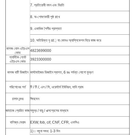
7. প্রতিরোধী নমন এবং বিরতি
8. অ-শোষণকারী পৃষ্ঠ রাখে
9. একাধিক শৈলীর প্রাপ্যতা
10. অতিরিক্ত দৃ st় যা কোনও অ্যাপ্লিকেশন নিয়ে কাজ করে
কাগজ বোল এইচএস
4823699000
কোড
প্লাস্টিক প্লেট
3923300000
এইচএস কোড
কাগজ বাটি ডিজাইন
কাস্টমাইজড ডিজাইন স্বাগত, 6 রঙ পর্যন্ত লোগো মুদ্রণ
পরিশোধের শর্ত
টি / টি /, এল / সি, ওয়েস্টার্ন ইউনিয়ন, মানি গ্রাম
চালান বন্দর
ক্ষিয়মেন
জাহাজে প্রেরিত কাজ
সমুদ্র / বায়ু / এক্সপ্রেসের মাধ্যমে
বাণিজ্য মেয়াদ
EXW, fob, cif, CNF, CFR, এফসিএ
1)। নমুনা সময়: 1-3 দিন