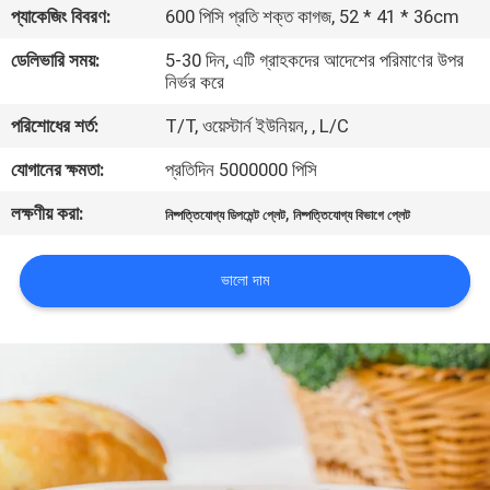
প্যাকেজিং বিবরণ:
600 পিসি প্রতি শক্ত কাগজ, 52 * 41 * 36cm
নিয়ন্ত্রণ
ডেলিভারি সময়:
5-30 দিন, এটি গ্রাহকদের আদেশের পরিমাণের উপর
নির্ভর করে
যোগাযোগ
পরিশোধের শর্ত:
T/T, ওয়েস্টার্ন ইউনিয়ন, , L/C
করুন
যোগানের ক্ষমতা:
প্রতিদিন 5000000 পিসি
খবর
লক্ষণীয় করা:
,
নিষ্পত্তিযোগ্য ডিপমেন্ট প্লেট
নিষ্পত্তিযোগ্য বিভাগে প্লেট
উদ্ধৃতির
ভালো দাম
জন্য
আবেদন
সাইট
ম্যাপ