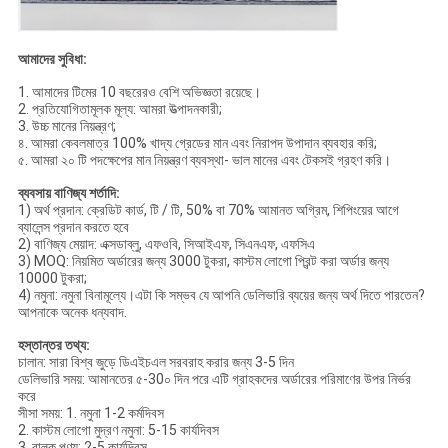
আমাদের সুবিধা:
1. আমাদের টিমের 10 বছরেরও বেশি অভিজ্ঞতা রয়েছে।
2. প্রতিযোগিতামূলক মূল্য: আমরা উত্পাদনকারী;
3. উচ্চ মানের নিয়ন্ত্রণ;
৪. আমরা কেবলমাত্র 100% খাদ্য গ্রেডের মান এবং নিরাপদ উপাদান ব্যবহার করি;
৫. আমরা ২০ টি পদক্ষেপের মান নিয়ন্ত্রণ ব্যবস্থা- ভাল মানের এবং টেকসই গ্রহণ করি।
ব্যবসায় বাণিজ্য শর্তাদি:
1) অর্থ প্রদান: ক্রেডিট কার্ড, টি / টি, 50% বা 70% আমানত অগ্রিম, শিপিংয়ের আগে
ব্যালেন্স প্রদান করতে হবে
2) বাণিজ্য মেয়াদ: এক্সডাব্লু, এফওবি, সিআইএফ, সিএনএফ, এফসিএ
3) MOQ: নিয়মিত অর্ডারের জন্য 3000 টুকরা, কাস্টম লোগো প্রিন্ট করা অর্ডার জন্য
10000 টুকরা;
4) নমুনা: নমুনা বিনামূল্যে।এটা কি সম্ভব যে আপনি ডেলিভারি ব্যয়ের জন্য অর্থ দিতে পারতেন?
আপনাকে অনেক ধন্যবাদ.
হস্তান্তর তথ্য:
চালান: সারা বিশ্ব জুড়ে ডিএইচএল সরবরাহ করার জন্য 3-5 দিন
ডেলিভারি সময়: আমানতের ৫-30০ দিন পরে এটি গ্রাহকদের অর্ডারের পরিমাণের উপর নির্ভর
করে
সীসা সময়: 1. নমুনা 1-2 কর্মদিবস
2. কাস্টম লোগো মুদ্রণ নমুনা: 5-15 কার্যদিবস
3. বাল্ক পণ্য: 2-5 কার্যদিবস