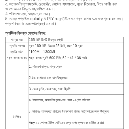
৩. অনেকগুলি সুপারমার্কেট, রেস্তোঁরা, হোটেল, হাসপাতাল, খুচরা বিক্রেতা, বিতরণকারী এবং
আরও অনেক কিছুতে সহযোগিতা করুন।
4. পরিবেশবান্ধব, খাদ্য গ্রেড মান।
5. সমস্ত পণ্য উচ্চ qulaity 5-PLY rugেউখেলান শক্ত কাগজ বাক্স সঙ্গে প্যাক করা হয়।
পণ্য পরিবহণের সময় ক্ষতিগ্রস্থ হবে না।
প্লাস্টিক বিভক্ত প্লেটের বিশদ:
পণ্যের নাম
165 মিমি তিনটি বিভক্ত প্লেট
প্লেটের আকার
ব্যাস 160 মিমি, উচ্চতা 25 মিমি, ওজন 10 গ্রাম
ম্যাচিং বাউল
1100ML, 1300ML
শক্ত কাগজ আকার
শক্ত কাগজ প্রতি 600 পিসি, 52 * 41 * 36 সেমি
1. পরিবেশ বান্ধব, খাদ্য গ্রেড
2.উচ্চ কঠোরতা এবং ভাল উজ্জ্বলতা
3. কোন ফুটো, কোন গন্ধ, কোন বিকৃতি
4. উচ্চমানের, আকর্ষণীয় মূল্য এবং সেরা 24 ঘন্টা পরিষেবা
৫. সাদা রঙ যা সমস্ত খাবারের উপস্থাপনা বাড়ায়, সত্যিকারের জন্য উপযুক্ত
বৈশিষ্ট্য
Any. যে কোনও টেবিল সেটিংয়ের জন্য আপস্কেল এবং মার্জিত চেহারা