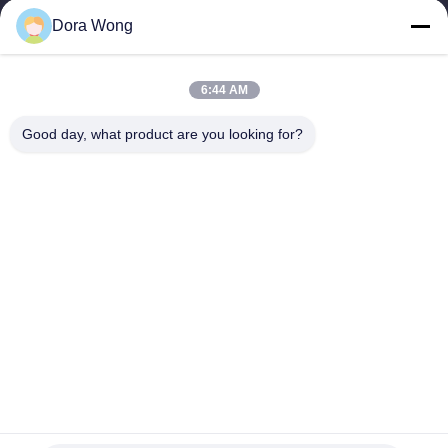
নিয়ন্ত্রণ
Dora Wong
যোগাযোগ
6:44 AM
করুন
Good day, what product are you looking for?
খবর
উদ্ধৃতির
জন্য
আবেদন
সাইট
12oz ডিসপোজেবল টেক অ্যাওয়ে ডাবল পিই প্রলিপ্ত পুরু ওয়াল ব্রাউন ক্রাফট
ম্যাপ
পেপার বোল