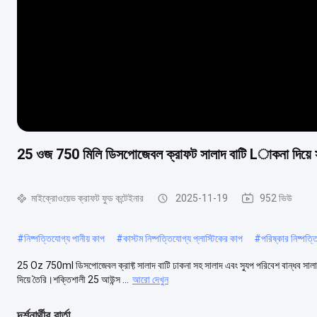
25 ওজ 750 মিলি ডিসপোজেবল ক্রাফট সালাদ বাটি Lাকনা দিয়ে সা
মাইক্রোওয়েভ ক্রাফট ফুড কন্টেইনার
2025-11-19
952 ভিউ
#
নিষ্পত্তিযোগ্য পানীয় কাপ
#
কাস্টম নিষ্পত্তিযোগ্য প্লাস্টিকের কাপ
#
পরিষ্কার নিষ্পত্
25 Oz 750ml ডিসপোজেবল ক্রাফ্ট সালাদ বাটি ঢাকনা সহ সালাদ এবং স্যুপ পরিবেশ বান্ধব সালাদ
দিয়ে তৈরি।শক্তিশালী 25 আউন্স ...
আরো দেখুন
দর্শনার্থীর বার্তা