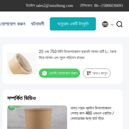
ইমেইল sales2@xmziheng.com
টেলিফোন: 86--15806036091


যোগাযোগ করুন
ঘটনাবলী
অনুরোধ একটি উদ্ধৃতি
25 ওজ 750 মিলি ডিসপোজেবল ক্রাফট সালাদ বাটি Lাকনা
দিয়ে সালাদ এবং স্যুপ পরিবেশ বান্ধব
এখনই যোগাযোগ করুন
আরও জানুন
সম্পর্কিত ভিডিও
খাদ্য গ্রেড ব্রাউন ডিসপোজেবল
পেপার কাপ 480 এমএল ওয়াটার /
বেভারেজের জন্য হার্ড স্ট্রং