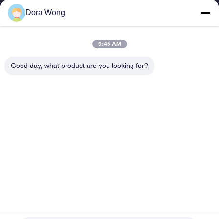
নিয়ন্ত্রণ
Dora Wong
যোগাযোগ
9:45 AM
করুন
Good day, what product are you looking for?
খবর
উদ্ধৃতির
জন্য
আবেদন
সাইট
ম্যাপ
সোডা ব্র্যান্ডেড লোগো জন্য 780ml গরম পানীয় ডিসপোজেবল কাপ