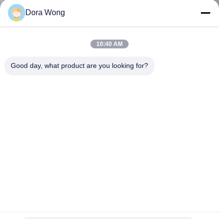
নিয়ন্ত্রণ
Dora Wong
যোগাযোগ
10:40 AM
করুন
Good day, what product are you looking for?
খবর
উদ্ধৃতির
জন্য
আবেদন
সাইট
ম্যাপ
কাস্টম মুদ্রিত 16 Oz কফি কাপ Lids সঙ্গে লিকুইপোফ ডবল ডাবল আবরণ