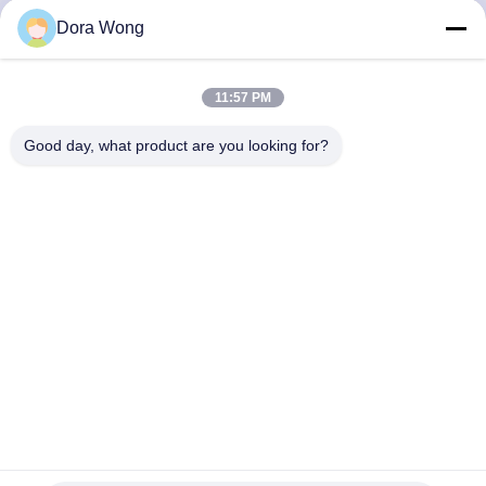
নিয়ন্ত্রণ
Dora Wong
যোগাযোগ
11:57 PM
করুন
Good day, what product are you looking for?
খবর
উদ্ধৃতির
জন্য
আবেদন
সাইট
ম্যাপ
সহজে পুনর্ব্যবহারযোগ্য ব্রাউন ক্রাফ্ট পেপার সালাদ বোল ফুড প্যাকেজিং 1300 মিলি