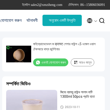
ইমেইল sales2@xmziheng.com
টেলিফোন: 86--15806036091


যোগাযোগ করুন
ঘটনাবলী
অনুরোধ একটি উদ্ধৃতি
মাইক্রোভেভেবল ক क्राफ्ट পেপার বাউন্স ২5 ওজেল ওয়াল
টেকআয়ে খাদ্য কন্টেইনার
এখনই যোগাযোগ করুন
আরও জানুন
সম্পর্কিত ভিডিও
জিহেং ব্যাম্বু রাউন্ড সালাদ বাটি
1300ml 50pcs প্রতি হাতা
বাঁশের ফাইবার বাটি
2023-10-11