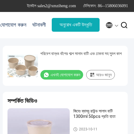
ইমেইল sales2@xmziheng.com
টেলিফোন: 86--15806036091


যোগাযোগ করুন
ঘটনাবলী
অনুরোধ একটি উদ্ধৃতি
পরিবেশ বান্ধব বাঁশের পাল্প সালাদ বাটি এবং ঢাকনা সহ স্যুপ কাপ
এখনই যোগাযোগ করুন
আরও জানুন
সম্পর্কিত ভিডিও
জিহেং ব্যাম্বু রাউন্ড সালাদ বাটি
1300ml 50pcs প্রতি হাতা
বাঁশের ফাইবার বাটি
2023-10-11