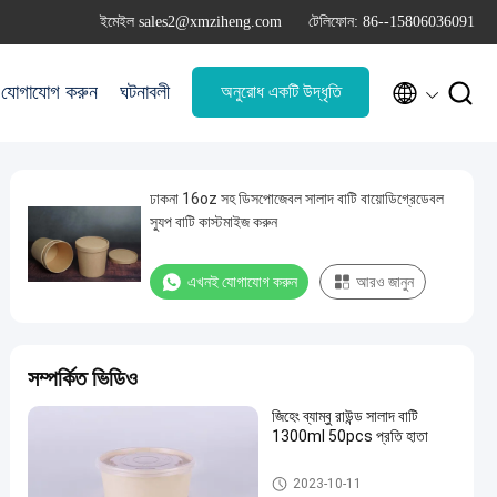
ইমেইল sales2@xmziheng.com
টেলিফোন: 86--15806036091


যোগাযোগ করুন
ঘটনাবলী
অনুরোধ একটি উদ্ধৃতি
ঢাকনা 16oz সহ ডিসপোজেবল সালাদ বাটি বায়োডিগ্রেডেবল
স্যুপ বাটি কাস্টমাইজ করুন
এখনই যোগাযোগ করুন
আরও জানুন
সম্পর্কিত ভিডিও
জিহেং ব্যাম্বু রাউন্ড সালাদ বাটি
1300ml 50pcs প্রতি হাতা
বাঁশের ফাইবার বাটি
2023-10-11