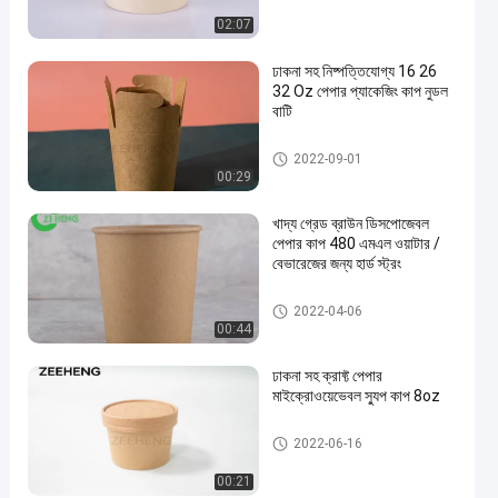
02:07
ঢাকনা সহ নিষ্পত্তিযোগ্য 16 26
32 Oz পেপার প্যাকেজিং কাপ নুডল
বাটি
বায়োডেগ্রেডেবল ডিসপোজেবল বাটি
2022-09-01
00:29
en
খাদ্য গ্রেড ব্রাউন ডিসপোজেবল
পেপার কাপ 480 এমএল ওয়াটার /
বেভারেজের জন্য হার্ড স্ট্রং
ক্রাফট স্যুপ কাপ
2022-04-06
00:44
ঢাকনা সহ ক্রাফ্ট পেপার
মাইক্রোওয়েভেবল স্যুপ কাপ 8oz
জানালা সহ ক্রাফ্ট পেপার বক্স
2022-06-16
00:21