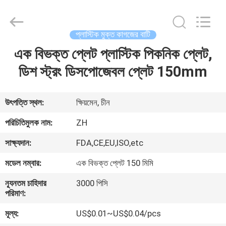
Heng
Environmental
Protection
Technology
Co.,
প্লাস্টিক মুক্ত কাগজের বাটি
Ltd..
All
এক বিভক্ত প্লেট প্লাস্টিক পিকনিক প্লেট,
বাড়ি
Rights
Reserved.
ডিশ স্ট্রং ডিসপোজেবল প্লেট 150mm
পণ্য
উৎপত্তি স্থল:
ক্ষিয়মেন, চীন
আমাদের
পরিচিতিমুলক নাম:
ZH
সম্পর্কে
সাক্ষ্যদান:
FDA,CE,EU,ISO,etc
মডেল নম্বার:
এক বিভক্ত প্লেট 150 মিমি
কারখানা
ন্যূনতম চাহিদার
3000 পিসি
ভ্রমণ
পরিমাণ:
মূল্য:
US$0.01~US$0.04/pcs
মান