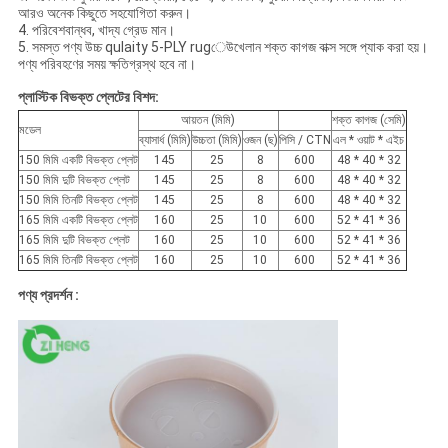
আরও অনেক কিছুতে সহযোগিতা করুন।
4. পরিবেশবান্ধব, খাদ্য গ্রেড মান।
5. সমস্ত পণ্য উচ্চ qulaity 5-PLY rugেউখেলান শক্ত কাগজ বাক্স সঙ্গে প্যাক করা হয়।
পণ্য পরিবহণের সময় ক্ষতিগ্রস্থ হবে না।
প্লাস্টিক বিভক্ত প্লেটের বিশদ:
আয়তন (মিমি)
শক্ত কাগজ (সেমি)
মডেল
ব্যাসার্ধ (মিমি)
উচ্চতা (মিমি)
ওজন (ছ)
পিসি / CTN
এল * ওয়াট * এইচ
150 মিমি একটি বিভক্ত প্লেট
145
25
8
600
48 * 40 * 32
150 মিমি দুটি বিভক্ত প্লেট
145
25
8
600
48 * 40 * 32
150 মিমি তিনটি বিভক্ত প্লেট
145
25
8
600
48 * 40 * 32
165 মিমি একটি বিভক্ত প্লেট
160
25
10
600
52 * 41 * 36
165 মিমি দুটি বিভক্ত প্লেট
160
25
10
600
52 * 41 * 36
165 মিমি তিনটি বিভক্ত প্লেট
160
25
10
600
52 * 41 * 36
পণ্য প্রদর্শন :