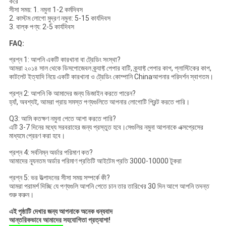
করে
সীসা সময়: 1. নমুনা 1-2 কর্মদিবস
2. কাস্টম লোগো মুদ্রণ নমুনা: 5-15 কার্যদিবস
3. বাল্ক পণ্য: 2-5 কার্যদিবস
FAQ:
প্রশ্ন 1: আপনি একটি কারখানা বা ট্রেডিং সংস্থা?
আমরা ২০১৪ সাল থেকে ডিসপোজেবল ক্র্যাফ্ট পেপার বাটি, ক্র্যাফ্ট পেপার কাপ, প্লাস্টিকের কাপ,
কাটলেট ইত্যাদি নিয়ে একটি কারখানা ও ট্রেডিং কোম্পানি Chinaআপনার পরিদর্শন স্বাগতম।
প্রশ্ন 2: আপনি কি আমাদের জন্য ডিজাইন করতে পারেন?
হ্যাঁ, অবশ্যই, আমরা প্রায় সমস্ত পণ্যগুলিতে আপনার লোগোটি প্রিন্ট করতে পারি।
Q3: আমি কতক্ষণ নমুনা পেতে আশা করতে পারি?
এটি 3-7 দিনের মধ্যে সরবরাহের জন্য প্রস্তুত হবে।সেগুলির নমুনা আপনাকে এক্সপ্রেসের
মাধ্যমে প্রেরণ করা হবে।
প্রশ্ন 4: সর্বনিম্ন অর্ডার পরিমাণ কত?
আমাদের ন্যূনতম অর্ডার পরিমাণ প্রতিটি আইটেম প্রতি 3000-10000 টুকরা
প্রশ্ন 5: ভর উত্পাদনের সীসা সময় সম্পর্কে কী?
আমরা পরামর্শ দিচ্ছি যে পণ্যগুলি আপনি পেতে চান তার তারিখের 30 দিন আগে আপনি তদন্ত
শুরু করুন।
এই পৃষ্ঠাটি দেখার জন্য আপনাকে অনেক ধন্যবাদ
আন্তরিকভাবে আমাদের সহযোগিতা প্রত্যাশা!