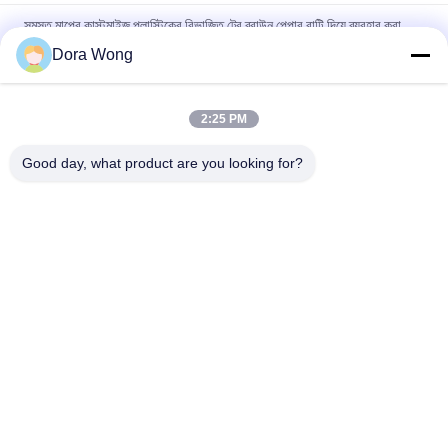
সমস্ত মাপের কাস্টমাইজ প্লাস্টিকের বিভাজিত ট্রে ব্রাউন পেপার বাটি দিয়ে ব্যবহার করা
যেতে পারে
Dora Wong
পিপি ডিসপোজেবল ডাইভিং প্লাস্টিক প্লেট ডিনার জন্য, নমন এবং বিরতি প্রতিরোধী
2:25 PM
ইকো বন্ধুত্বপূর্ণ প্লাস্টিকের কেক প্লেট, অতিরিক্ত স্টurdy সঙ্গে পুনর্ব্যবহারযোগ্য
প্লাস্টিকের প্লেট
Good day, what product are you looking for?
সব
খোদাই কাগজ বাটি
আয়তক্ষেত্রাকার কাগজের বাটি
লাল কালো রঙের কোটিং করা 
কাগজের সস কাপ
কাগজের বাটি
অ্যালুমিনিয়াম ফয়েল কাগজ 
সোনালী কাগজের বাটি
বাটি