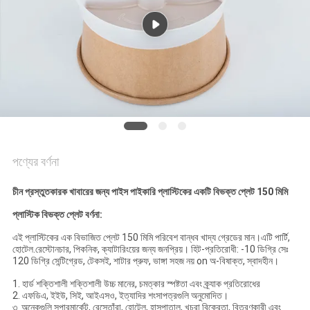
গোপনীয়তা
নীতি
পণ্যের বর্ণনা
চীন প্রস্তুতকারক খাবারের জন্য পাইস পাইকারি প্লাস্টিকের একটি বিভক্ত প্লেট 150 মিমি
প্লাস্টিক বিভক্ত প্লেট বর্ণনা:
এই প্লাস্টিকের এক বিভাজিত প্লেট 150 মিমি পরিবেশ বান্ধব খাদ্য গ্রেডের মান।এটি পার্টি,
হোটেল.রেস্টোনচার, পিকনিক, ক্যাটারিংয়ের জন্য জনপ্রিয়। হিট-প্রতিরোধী: -10 ডিগ্রি সেঃ
120 ডিগ্রি সেন্টিগ্রেড, টেকসই, শাটার প্রুফ, ভাঙ্গা সহজ নয় on অ-বিষাক্ত, স্বাদহীন।
1. হার্ড শক্তিশালী শক্তিশালী উচ্চ মানের, চমত্কার স্পষ্টতা এবং ক্র্যাক প্রতিরোধের
2. এফডিএ, ইইউ, সিই, আইএসও, ইত্যাদির শংসাপত্রগুলি অনুমোদিত।
৩. অনেকগুলি সুপারমার্কেট, রেস্তোঁরা, হোটেল, হাসপাতাল, খুচরা বিক্রেতা, বিতরণকারী এবং