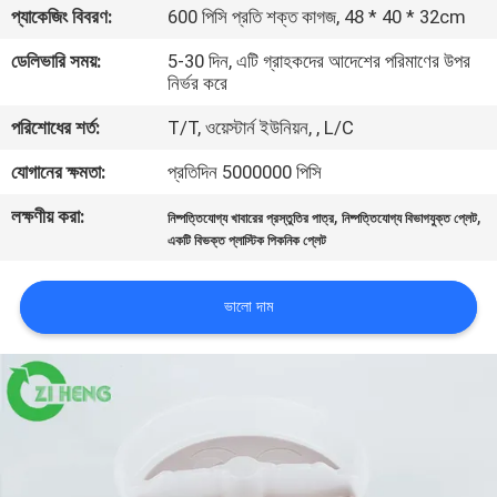
প্যাকেজিং বিবরণ:
600 পিসি প্রতি শক্ত কাগজ, 48 * 40 * 32cm
নিয়ন্ত্রণ
ডেলিভারি সময়:
5-30 দিন, এটি গ্রাহকদের আদেশের পরিমাণের উপর
নির্ভর করে
যোগাযোগ
পরিশোধের শর্ত:
T/T, ওয়েস্টার্ন ইউনিয়ন, , L/C
করুন
যোগানের ক্ষমতা:
প্রতিদিন 5000000 পিসি
খবর
লক্ষণীয় করা:
,
,
নিষ্পত্তিযোগ্য খাবারের প্রস্তুতির পাত্র
নিষ্পত্তিযোগ্য বিভাগযুক্ত প্লেট
একটি বিভক্ত প্লাস্টিক পিকনিক প্লেট
উদ্ধৃতির
ভালো দাম
জন্য
আবেদন
সাইট
ম্যাপ