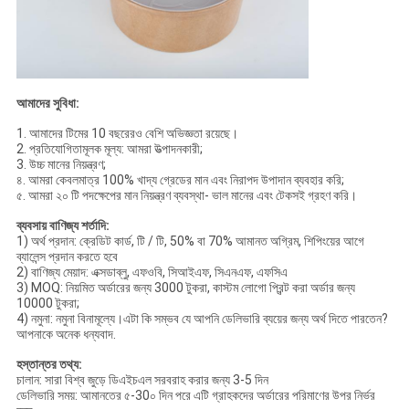
আমাদের সুবিধা:
1. আমাদের টিমের 10 বছরেরও বেশি অভিজ্ঞতা রয়েছে।
2. প্রতিযোগিতামূলক মূল্য: আমরা উত্পাদনকারী;
3. উচ্চ মানের নিয়ন্ত্রণ;
৪. আমরা কেবলমাত্র 100% খাদ্য গ্রেডের মান এবং নিরাপদ উপাদান ব্যবহার করি;
৫. আমরা ২০ টি পদক্ষেপের মান নিয়ন্ত্রণ ব্যবস্থা- ভাল মানের এবং টেকসই গ্রহণ করি।
ব্যবসায় বাণিজ্য শর্তাদি:
1) অর্থ প্রদান: ক্রেডিট কার্ড, টি / টি, 50% বা 70% আমানত অগ্রিম, শিপিংয়ের আগে
ব্যালেন্স প্রদান করতে হবে
2) বাণিজ্য মেয়াদ: এক্সডাব্লু, এফওবি, সিআইএফ, সিএনএফ, এফসিএ
3) MOQ: নিয়মিত অর্ডারের জন্য 3000 টুকরা, কাস্টম লোগো প্রিন্ট করা অর্ডার জন্য
10000 টুকরা;
4) নমুনা: নমুনা বিনামূল্যে।এটা কি সম্ভব যে আপনি ডেলিভারি ব্যয়ের জন্য অর্থ দিতে পারতেন?
আপনাকে অনেক ধন্যবাদ.
হস্তান্তর তথ্য:
চালান: সারা বিশ্ব জুড়ে ডিএইচএল সরবরাহ করার জন্য 3-5 দিন
ডেলিভারি সময়: আমানতের ৫-30০ দিন পরে এটি গ্রাহকদের অর্ডারের পরিমাণের উপর নির্ভর