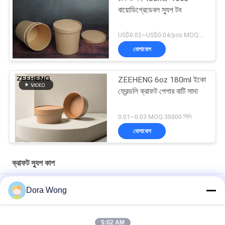
বায়োডিগ্রেডেবল স্যুপ টব
US$0.02~US$0.04/pcs MOQ:30000 পিসি
যোগাযোগ
ZEEHENG 6oz 180ml ইকো
ফ্রেন্ডলি ক্রাফট পেপার বাটি সাদা
0.01~0.03 MOQ:30000 পিসি
যোগাযোগ
ক্রাফট স্যুপ কাপ
350 এমিলি 40gsm ক্রিপ্ট পেপার কাপ ঢাকনা দিয়ে দূরে ডিসপোজেবল পেপার স্যুপ কাপ
Dora Wong
নিন
ডিসপোজেবল 8 ওজ क्राफ्ट পেপার কাপ, পেপার কভারের সাথে কাস্টম মুদ্রিত কাগজ কাপ
5:02 AM