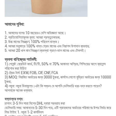
আমাদের সুবিধা:
1. আমাদের দলের 10 বছরেরও বেশি অভিজ্ঞতা আছে।
2. প্রতিযোগিতামূলক মূল্য: আমরা প্রস্তুতকারক;
3. উচ্চ মানের নিয়ন্ত্রণ; 100% পরিবেশ বান্ধব।
4. আমরা শুধুমাত্র 100% খাদ্য গ্রেড মানের এবং নিরাপদ উপাদান ব্যবহার;
5. আমরা 20 ধাপ মান নিয়ন্ত্রণ ব্যবস্থা গ্রহণ-ভাল মানের এবং টেকসই।
ব্যবসা বাণিজ্যের শর্তাবলী:
1) পেমেন্ট: ক্রেডিট কার্ড, টি/টি, 50% বা 70% আমানত অগ্রিম, শিপিংয়ের আগে ব্যালেন্স
পরিশোধ করা উচিত
2) ট্রেড টার্ম: EXW, FOB, CIF, CNF, FCA
3) MOQ: নিয়মিত অর্ডারের জন্য 3000 টুকরা, কাস্টম লোগো মুদ্রিত অর্ডারের জন্য 10000
টুকরা;
4) নমুনা: নমুনা বিনামূল্যে।এটা কি সম্ভব যে আপনি ডেলিভারি খরচ বহন করতে পারেন?
আপনাকে অনেক ধন্যবাদ.
হস্তান্তর তথ্য:
চালান: 3-5 দিন সারা বিশ্বে DHL দ্বারা সরবরাহ করা
ডেলিভারি সময়: আমানতের 5-30 দিন পরে, এটি গ্রাহকদের অর্ডারের পরিমাণের উপর নির্ভর করে
লিড টাইম: 1. নমুনা 1-2 কার্যদিবস