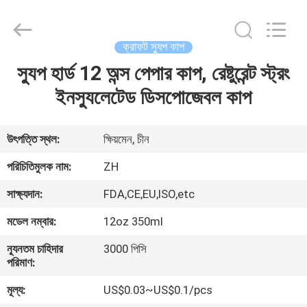
Heng
Environmental
Protection
Technology
Co.,
ক্রাফট স্যুপ কাপ
Ltd..
All
স্যুপ হার্ড 12 অন্স পেপার কাপ, রেষ্টুরেন্ট স্ট্রং
বাড়ি
Rights
Reserved.
ইনস্যুলেটেড ডিসপোজেবল কাপ
পণ্য
উৎপত্তি স্থল:
ক্ষিয়মেন, চীন
আমাদের
পরিচিতিমুলক নাম:
ZH
সম্পর্কে
সাক্ষ্যদান:
FDA,CE,EU,ISO,etc
মডেল নম্বার:
12oz 350ml
কারখানা
ন্যূনতম চাহিদার
3000 পিসি
ভ্রমণ
পরিমাণ:
মূল্য:
US$0.03~US$0.1/pcs
মান