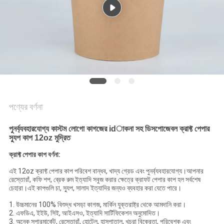
গোপনীয়তা
নীতি
পণ্যের বর্ণনা
পুনর্ব্যবহারযোগ্য কাস্টম লোগো কাগজের idাকনা সহ ডিসপোজেবল ক্রাফ্ট পেপার
স্যুপ কাপ 12oz মুদ্রিত
ক্রাফ্ট পেপার কাপ বর্ণনা:
এই 12oz ক্রাফ্ট পেপার কাপ পরিবেশ বান্ধব, খাদ্য গ্রেড এবং পুনর্ব্যবহারযোগ্য।আপনার
রেস্তোরাঁ, কফি শপ, ব্রেক রুম ইত্যাদি সবুজ করার ক্ষেত্রে ক্রাফট পেপার কাপ হল সর্বশেষ
চেহারা।এই কাপগুলি চা, স্যুপ, সালাদ ইত্যাদির জন্যও ব্যবহার করা যেতে পারে।
1. উচ্চমানের 100% বিশুদ্ধ খসড়া কাগজ, মার্কিন যুক্তরাষ্ট্র থেকে আমদানি করা।
2. এফডিএ, ইইউ, সিই, আইএসও, ইত্যাদি সার্টিফিকেশন অনুমোদিত।
3. অনেক সুপারমার্কেট, রেস্তোরাঁ, হোটেল, হাসপাতাল, খুচরা বিক্রেতা, পরিবেশক এবং