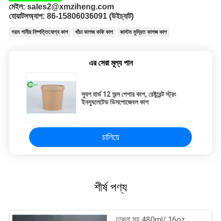
মেইল: 
sales2@xmziheng.com 
হোয়াটসঅ্যাপ: 
86-15806036091 (উইচ্যাট)
গরম পানীয় নিষ্পত্তিযোগ্য কাপ
খাঁচা কাগজ কফি কাপ
কাস্টম মুদ্রিত কাগজ কাপ
এর সেরা মূল্য পান
স্যুপ হার্ড 12 অন্স পেপার কাপ, রেষ্টুরেন্ট স্ট্রং
ইনস্যুলেটেড ডিসপোজেবল কাপ
চালিয়ে
শীর্ষ পণ্য
ঢাকনা সহ 480ml/ 16oz