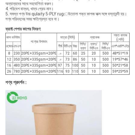
অন্যান্যদের সাথে সহযোগিতা করুন।
4. পরিবেশ বান্ধব, খাদ্য গ্রেড মান।
5. সমস্ত পণ্য উচ্চ qulaity 5-PLY rugেউতোলা শক্ত কাগজ বাক্স সঙ্গে বস্তাবন্দী হয়।
পণ্য পরিবহনের সময় ক্ষতিগ্রস্ত হবে না।
ক্রাফ্ট পেপার কাপের বিবরণ:
শক্ত কাগজ
কাপ ভলিউম
মাত্রা (মিমি)
প্যাকেজ
(সেমি)
পণ্যের উপাদান
পিসি/
ব্যাগ/
পিসি/
ওজেড
এমএল
শীর্ষ
বিটিএম
উচ্চ
এল*ওয়াট*এইচ
ব্যাগ
সিটিএন
সিটিএন
8
230
20PE+335gsm+20PE
.০
72
60
25
20
500
48*51*19
12
350
20PE+335gsm+20PE
.০
73
86
50
10
500
19*57*46
16
480
20PE+335gsm+20PE
97
75
100
50
10
500
50*21*58
26
780
20PE+335gsm+20PE
116
93
110
50
10
500
59*25*59
পণ্য প্রদর্শন :