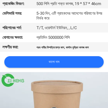
প্যাকেজিং বিবরণ:
500 পিসি প্রতি শক্ত কাগজ, 19 * 57 * 46cm
নিয়ন্ত্রণ
ডেলিভারি সময়:
5-30 দিন, এটি গ্রাহকদের আদেশের পরিমাণের উপর
নির্ভর করে
যোগাযোগ
পরিশোধের শর্ত:
T/T, ওয়েস্টার্ন ইউনিয়ন, , L/C
করুন
যোগানের ক্ষমতা:
প্রতিদিন 5000000 পিসি
খবর
লক্ষণীয় করা:
,
গরম পানীয় নিষ্পত্তিযোগ্য কাপ
কাস্টম মুদ্রিত কাগজ কাপ
উদ্ধৃতির
ভালো দাম
জন্য
আবেদন
সাইট
ম্যাপ