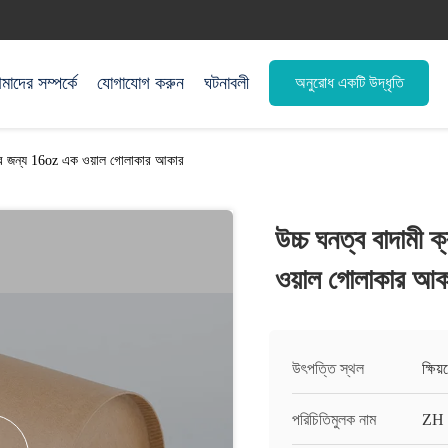
াদের সম্পর্কে
যোগাযোগ করুন
ঘটনাবলী
অনুরোধ একটি উদ্ধৃতি
ূর্যের জন্য 16oz এক ওয়াল গোলাকার আকার
উচ্চ ঘনত্ব বাদামী 
ওয়াল গোলাকার আক
উৎপত্তি স্থল
ক্ষিয
পরিচিতিমুলক নাম
ZH