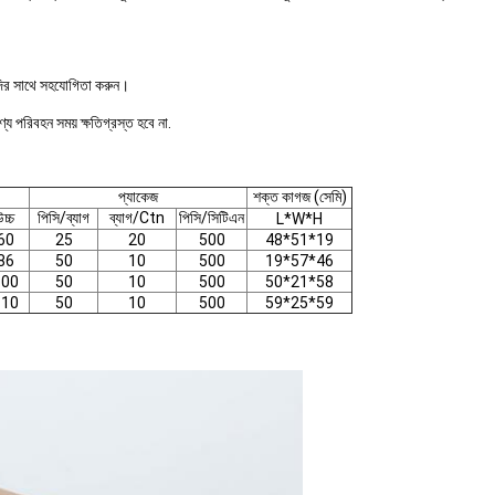
যাদির সাথে সহযোগিতা করুন।
য পরিবহন সময় ক্ষতিগ্রস্ত হবে না.
প্যাকেজ
শক্ত কাগজ (সেমি)
উচ্চ
পিসি/ব্যাগ
ব্যাগ/Ctn
পিসি/সিটিএন
L*W*H
60
25
20
500
48*51*19
86
50
10
500
19*57*46
100
50
10
500
50*21*58
110
50
10
500
59*25*59