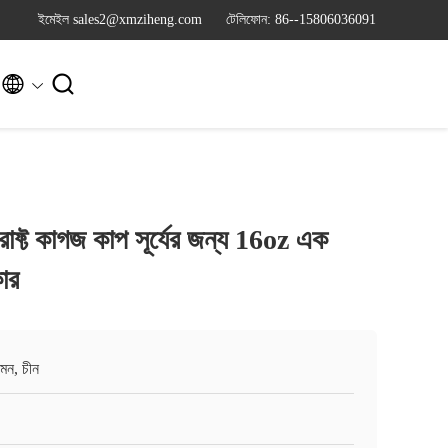
ইমেইল sales2@xmziheng.com
টেলিফোন: 86--15806036091


ক্রাফ্ট কাগজ কাপ সূর্যের জন্য 16oz এক
ার
়মেন, চীন