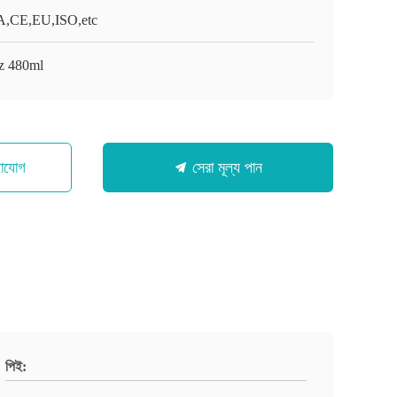
,CE,EU,ISO,etc
z 480ml
গাযোগ
সেরা মূল্য পান
পিই: