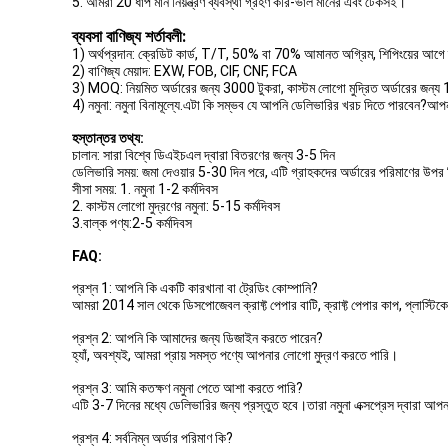
5. আমরা 20 ধাপ মান নিয়ন্ত্রণ ব্যবস্থা গ্রহণ করি-ভাল মানের এবং টেকসই।
ব্যবসা বাণিজ্য শর্তাবলী:
1) অর্থপ্রদান: ক্রেডিট কার্ড, T/T, 50% বা 70% আমানত অগ্রিম, শিপিংয়ের আগে ব
2) বাণিজ্য মেয়াদ: EXW, FOB, CIF, CNF, FCA
3) MOQ: নিয়মিত অর্ডারের জন্য 3000 টুকরা, কাস্টম লোগো মুদ্রিত অর্ডারের জন্য
4) নমুনা: নমুনা বিনামূল্যে.এটা কি সম্ভব যে আপনি ডেলিভারির খরচ দিতে পারবেন?আপ
হস্তান্তর তথ্য:
চালান: সারা বিশ্বে ডিএইচএল দ্বারা বিতরণের জন্য 3-5 দিন
ডেলিভারি সময়: জমা দেওয়ার 5-30 দিন পরে, এটি গ্রাহকদের অর্ডারের পরিমাণের উপর ন
সীসা সময়: 1. নমুনা 1-2 কর্মদিবস
2. কাস্টম লোগো মুদ্রণের নমুনা: 5-15 কর্মদিবস
3.বাল্ক পণ্য:2-5 কর্মদিবস
FAQ:
প্রশ্ন 1: আপনি কি একটি কারখানা বা ট্রেডিং কোম্পানি?
আমরা 2014 সাল থেকে ডিসপোজেবল ক্রাফ্ট পেপার বাটি, ক্রাফ্ট পেপার কাপ, প্লাস্টিক
প্রশ্ন 2: আপনি কি আমাদের জন্য ডিজাইন করতে পারেন?
হ্যাঁ, অবশ্যই, আমরা প্রায় সমস্ত পণ্যে আপনার লোগো মুদ্রণ করতে পারি।
প্রশ্ন 3: আমি কতক্ষণ নমুনা পেতে আশা করতে পারি?
এটি 3-7 দিনের মধ্যে ডেলিভারির জন্য প্রস্তুত হবে।তারা নমুনা এক্সপ্রেস দ্বারা আপ
প্রশ্ন 4: সর্বনিম্ন অর্ডার পরিমাণ কি?