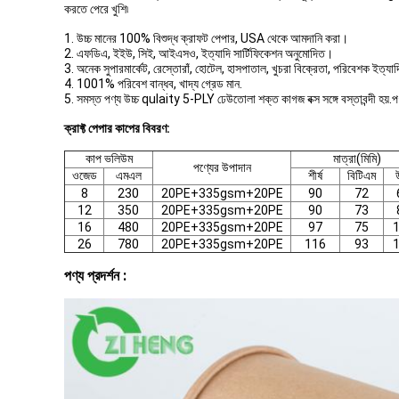
করতে পেরে খুশি৷
1. উচ্চ মানের 100% বিশুদ্ধ ক্রাফট পেপার, USA থেকে আমদানি করা।
2. এফডিএ, ইইউ, সিই, আইএসও, ইত্যাদি সার্টিফিকেশন অনুমোদিত।
3. অনেক সুপারমার্কেট, রেস্তোরাঁ, হোটেল, হাসপাতাল, খুচরা বিক্রেতা, পরিবেশক ইত্
4. 1001% পরিবেশ বান্ধব, খাদ্য গ্রেড মান.
5. সমস্ত পণ্য উচ্চ qulaity 5-PLY ঢেউতোলা শক্ত কাগজ বক্স সঙ্গে বস্তাবন্দী হয়.পণ্
ক্রাফ্ট পেপার কাপের বিবরণ:
কাপ ভলিউম
মাত্রা(মিমি)
পণ্যের উপাদান
ওজেড
এমএল
শীর্ষ
বিটিএম
8
230
20PE+335gsm+20PE
90
72
12
350
20PE+335gsm+20PE
90
73
16
480
20PE+335gsm+20PE
97
75
26
780
20PE+335gsm+20PE
116
93
পণ্য প্রদর্শন :