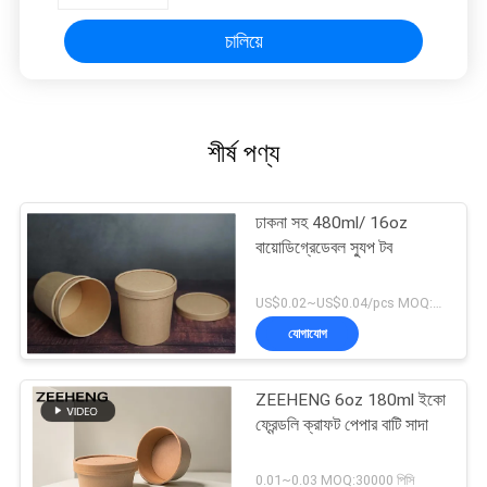
চালিয়ে
শীর্ষ পণ্য
ঢাকনা সহ 480ml/ 16oz
বায়োডিগ্রেডেবল স্যুপ টব
US$0.02~US$0.04/pcs MOQ:30000 পিসি
যোগাযোগ
ZEEHENG 6oz 180ml ইকো
ফ্রেন্ডলি ক্রাফট পেপার বাটি সাদা
0.01~0.03 MOQ:30000 পিসি