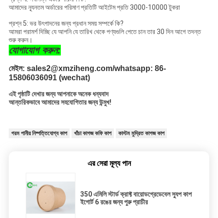
আমাদের ন্যূনতম অর্ডারের পরিমাণ প্রতিটি আইটেম প্রতি 3000-10000 টুকরা
প্রশ্ন 5: ভর উৎপাদনের জন্য প্রধান সময় সম্পর্কে কি?
আমরা পরামর্শ দিচ্ছি যে আপনি যে তারিখ থেকে পণ্যগুলি পেতে চান তার 30 দিন আগে তদন্ত
শুরু করুন।
যোগাযোগ করুন:
মেইল: sales2@xmziheng.com/whatsapp: 86-
15806036091 (wechat)
এই পৃষ্ঠাটি দেখার জন্য আপনাকে অনেক ধন্যবাদ
আন্তরিকভাবে আমাদের সহযোগিতার জন্য উন্মুখ!
গরম পানীয় নিষ্পত্তিযোগ্য কাপ
খাঁচা কাগজ কফি কাপ
কাস্টম মুদ্রিত কাগজ কাপ
এর সেরা মূল্য পান
350 এমিলি স্টার্ড ক্রাফ্ট বায়োডগ্রেডেবেল স্যুপ কাপ
ইগোর্ট 6 রঙের জন্য পুরু প্রাচীর