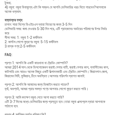
টুকরা;
4) নমুনা: নমুনা বিনামূল্যে.এটা কি সম্ভব যে আপনি ডেলিভারির খরচ দিতে পারবেন?আপনাকে
অনেক ধন্যবাদ.
হস্তান্তর তথ্য:
চালান: সারা বিশ্বে ডিএইচএল দ্বারা বিতরণের জন্য 3-5 দিন
ডেলিভারি সময়: জমা দেওয়ার 5-30 দিন পরে, এটি গ্রাহকদের অর্ডারের পরিমাণের উপর নির্ভর
করে
সীসা সময়: 1. নমুনা 1-2 কর্মদিবস
2. কাস্টম লোগো মুদ্রণের নমুনা: 5-15 কর্মদিবস
3.বাল্ক পণ্য:2-5 কর্মদিবস
FAQ:
প্রশ্ন 1: আপনি কি একটি কারখানা বা ট্রেডিং কোম্পানি?
আমরা 2014 সাল থেকে ডিসপোজেবল ক্রাফ্ট পেপার বাটি, ক্রাফ্ট পেপার কাপ, প্লাস্টিকের কাপ,
কাটলারি এবং আরও অনেক কিছুর একটি উত্পাদনকারী এবং ট্রেডিং কোম্পানি। জিয়ানগান জেলা,
জিয়ামেন সিটি, ফুজিয়ান, চীনে অবস্থিত।আপনার পরিদর্শন স্বাগত জানাই.
প্রশ্ন 2: আপনি কি আমাদের জন্য ডিজাইন করতে পারেন?
হ্যাঁ, অবশ্যই, আমরা প্রায় সমস্ত পণ্যে আপনার লোগো মুদ্রণ করতে পারি।
প্রশ্ন 3: আমি কতক্ষণ নমুনা পেতে আশা করতে পারি?
এটি 3-7 দিনের মধ্যে ডেলিভারির জন্য প্রস্তুত হবে।তারা নমুনা এক্সপ্রেস দ্বারা আপনাকে
পাঠানো হবে.
প্রশ্ন 4: সর্বনিম্ন অর্ডার পরিমাণ কি?