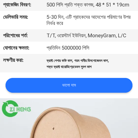
প্যাকেজিং বিবরণ:
500 পিসি প্রতি শক্ত কাগজ, 48 * 51 * 19cm
নিয়ন্ত্রণ
ডেলিভারি সময়:
5-30 দিন, এটি গ্রাহকদের আদেশের পরিমাণের উপর
নির্ভর করে
যোগাযোগ
পরিশোধের শর্ত:
T/T, ওয়েস্টার্ন ইউনিয়ন, MoneyGram, L/C
করুন
যোগানের ক্ষমতা:
প্রতিদিন 5000000 পিসি
খবর
লক্ষণীয় করা:
,
,
ক্রাফ্ট পেপার কফি কাপ
গরম পানীয় ডিসপোজেবল কাপ
শক্ত ক্রাফ্ট বায়োডিগ্রেডেবল স্যুপ কাপ
উদ্ধৃতির
ভালো দাম
জন্য
আবেদন
সাইট
ম্যাপ