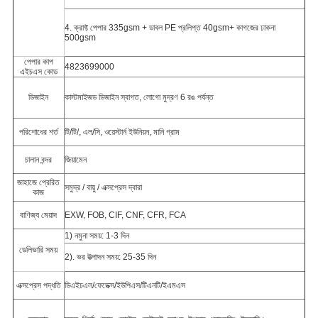
4. ক্রাফ্ট পেপার 335gsm + ডাবল PE প্রলিপ্ত 40gsm+ কাগজের ঢাকনা
500gsm
পেপার কাপ
4823699000
এইচএস কোড
ডিজাইন
কাস্টমাইজড ডিজাইন স্বাগত, লোগো মুদ্রণ 6 রঙ পর্যন্ত
পরিশোধের শর্ত
টি/টি/, এল/সি, ওয়েস্টার্ন ইউনিয়ন, মানি গ্রাম
চালান বন্দর
জিয়ামেন
জাহাজে প্রেরিত
সমুদ্র / বায়ু / এক্সপ্রেস দ্বারা
কাজ
বাণিজ্য মেয়াদ
EXW, FOB, CIF, CNF, CFR, FCA
1) নমুনা সময়: 1-3 দিন
ডেলিভারি সময়
2). ভর উত্পাদন সময়: 25-35 দিন
এক্সপ্রেস পদ্ধতি
ডিএইচএল/ফেডেক্স/ইউপিএস/
টিএনটি/ইএমএস