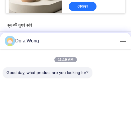
যোগাযোগ
ক্রাফট স্যুপ কাপ
350 এমিলি 40gsm ক্রিপ্ট পেপার কাপ ঢাকনা দিয়ে দূরে ডিসপোজেবল পেপার স্যুপ কাপ
Dora Wong
নিন
ডিসপোজেবল 8 ওজ क्राफ्ट পেপার কাপ, পেপার কভারের সাথে কাস্টম মুদ্রিত কাগজ কাপ
11:19 AM
কাস্টম মুদ্রিত 16 Oz কফি কাপ Lids সঙ্গে লিকুইপোফ ডবল ডাবল আবরণ
Good day, what product are you looking for?
সব
খোদাই কাগজ বাটি
আয়তক্ষেত্রাকার কাগজের বাটি
লাল কালো রঙের কোটিং করা 
কাগজের সস কাপ
কাগজের বাটি