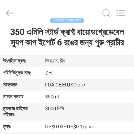
Heng
Environmental
Protection
Technology
Co.,
ক্রাফট স্যুপ কাপ
Ltd..
All
350 এমিলি স্টার্ড ক্রাফ্ট বায়োডগ্রেডেবেল
বাড়ি
Rights
Reserved.
স্যুপ কাপ ইগোর্ট 6 রঙের জন্য পুরু প্রাচীর
পণ্য
উৎপত্তি স্থল:
ক্ষিয়মেন, চীন
আমাদের
পরিচিতিমুলক নাম:
ZH
সম্পর্কে
সাক্ষ্যদান:
FDA,CE,EU,ISO,etc
মডেল নম্বার:
350ml
কারখানা
ন্যূনতম চাহিদার
3000 পিসি
ভ্রমণ
পরিমাণ:
মূল্য:
US$0.03~US$0.1/pcs
মান