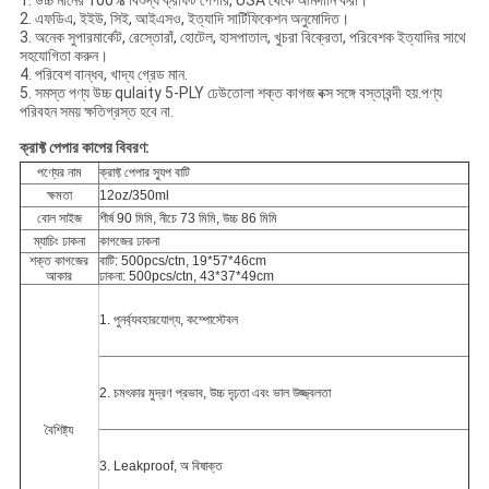
1. উচ্চ মানের 100% বিশুদ্ধ ক্রাফট পেপার, USA থেকে আমদানি করা।
2. এফডিএ, ইইউ, সিই, আইএসও, ইত্যাদি সার্টিফিকেশন অনুমোদিত।
3. অনেক সুপারমার্কেট, রেস্তোরাঁ, হোটেল, হাসপাতাল, খুচরা বিক্রেতা, পরিবেশক ইত্যাদির সাথে
সহযোগিতা করুন।
4. পরিবেশ বান্ধব, খাদ্য গ্রেড মান.
5. সমস্ত পণ্য উচ্চ qulaity 5-PLY ঢেউতোলা শক্ত কাগজ বক্স সঙ্গে বস্তাবন্দী হয়.পণ্য
পরিবহন সময় ক্ষতিগ্রস্ত হবে না.
ক্রাফ্ট পেপার কাপের বিবরণ:
পণ্যের নাম
ক্রাফ্ট পেপার স্যুপ বাটি
ক্ষমতা
12oz/350ml
বোল সাইজ
শীর্ষ 90 মিমি, নীচে 73 মিমি, উচ্চ 86 মিমি
ম্যাচিং ঢাকনা
কাগজের ঢাকনা
শক্ত কাগজের
বাটি: 500pcs/ctn, 19*57*46cm
আকার
ঢাকনা: 500pcs/ctn, 43*37*49cm
1. পুনর্ব্যবহারযোগ্য, কম্পোস্টেবল
2. চমৎকার মুদ্রণ প্রভাব, উচ্চ দৃঢ়তা এবং ভাল উজ্জ্বলতা
বৈশিষ্ট্য
3. Leakproof, অ বিষাক্ত