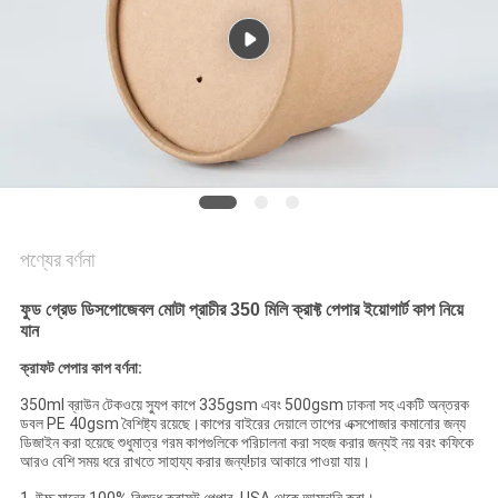
গোপনীয়তা
নীতি
পণ্যের বর্ণনা
ফুড গ্রেড ডিসপোজেবল মোটা প্রাচীর 350 মিলি ক্রাফ্ট পেপার ইয়োগার্ট কাপ নিয়ে
যান
ক্রাফট পেপার কাপ বর্ণনা:
350ml ব্রাউন টেকওয়ে স্যুপ কাপে 335gsm এবং 500gsm ঢাকনা সহ একটি অন্তরক
ডবল PE 40gsm বৈশিষ্ট্য রয়েছে।কাপের বাইরের দেয়ালে তাপের এক্সপোজার কমানোর জন্য
ডিজাইন করা হয়েছে শুধুমাত্র গরম কাপগুলিকে পরিচালনা করা সহজ করার জন্যই নয় বরং কফিকে
আরও বেশি সময় ধরে রাখতে সাহায্য করার জন্য!চার আকারে পাওয়া যায়।