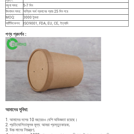
গ্রহণ:
নমুনা সময়:
5-7 দিন
উৎপাদন সময়:
অগ্রিম অর্থ প্রদানের প্রায় 25 দিন পরে
MOQ:
3000 টুকরা
সার্টিফিকেশন:
ISO9001, FDA, EU, CE, ইত্যাদি
পণ্য প্রদর্শন :
আমাদের সুবিধা:
1. আমাদের দলের 10 বছরেরও বেশি অভিজ্ঞতা রয়েছে।
2. প্রতিযোগিতামূলক মূল্য: আমরা প্রস্তুতকারক;
3. উচ্চ মানের নিয়ন্ত্রণ;