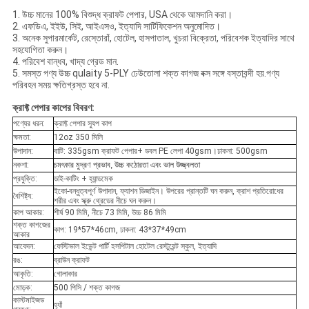
1. উচ্চ মানের 100% বিশুদ্ধ ক্রাফট পেপার, USA থেকে আমদানি করা।
2. এফডিএ, ইইউ, সিই, আইএসও, ইত্যাদি সার্টিফিকেশন অনুমোদিত।
3. অনেক সুপারমার্কেট, রেস্তোরাঁ, হোটেল, হাসপাতাল, খুচরা বিক্রেতা, পরিবেশক ইত্যাদির সাথে
সহযোগিতা করুন।
4. পরিবেশ বান্ধব, খাদ্য গ্রেড মান.
5. সমস্ত পণ্য উচ্চ qulaity 5-PLY ঢেউতোলা শক্ত কাগজ বক্স সঙ্গে বস্তাবন্দী হয়.পণ্য
পরিবহন সময় ক্ষতিগ্রস্ত হবে না.
ক্রাফ্ট পেপার কাপের বিবরণ:
পণ্যের ধরন:
ক্রাফ্ট পেপার স্যুপ কাপ
ক্ষমতা:
12oz 350 মিলি
উপাদান:
বাটি: 335gsm ক্রাফট পেপার+ ডবল PE লেপা 40gsm।ঢাকনা: 500gsm
নকশা:
চমৎকার মুদ্রণ প্রভাব, উচ্চ কঠোরতা এবং ভাল উজ্জ্বলতা
প্রযুক্তি:
ডাই-কাটিং + হ্যান্ডমেক
ইকো-বন্ধুত্বপূর্ণ উপাদান, ফ্যাশন ডিজাইন। উপরের প্রান্তটি ঘন করুন, ক্রাশ প্রতিরোধের
বৈশিষ্ট্য:
শরীর এবং স্ক্রু থ্রেডের নীচে ঘন করুন।
কাপ আকার:
শীর্ষ 90 মিমি, নীচে 73 মিমি, উচ্চ 86 মিমি
শক্ত কাগজের
কাপ: 19*57*46cm, ঢাকনা: 43*37*49cm
আকার
আবেদন:
ফেস্টিভাল ইভেন্ট পার্টি হসপিটাল হোটেল রেস্টুরেন্ট স্কুল, ইত্যাদি
রঙ:
ব্রাউন ক্রাফট
আকৃতি:
গোলাকার
মোড়ক:
500 পিসি / শক্ত কাগজ
কাস্টমাইজড
হ্যাঁ