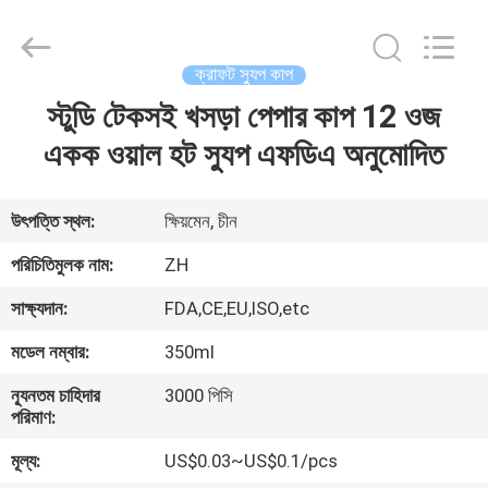
Heng
Environmental
Protection
Technology
Co.,
ক্রাফট স্যুপ কাপ
Ltd..
All
স্টুডি টেকসই খসড়া পেপার কাপ 12 ওজ
বাড়ি
Rights
Reserved.
একক ওয়াল হট স্যুপ এফডিএ অনুমোদিত
পণ্য
উৎপত্তি স্থল:
ক্ষিয়মেন, চীন
আমাদের
পরিচিতিমুলক নাম:
ZH
সম্পর্কে
সাক্ষ্যদান:
FDA,CE,EU,ISO,etc
মডেল নম্বার:
350ml
কারখানা
ন্যূনতম চাহিদার
3000 পিসি
ভ্রমণ
পরিমাণ:
মূল্য:
US$0.03~US$0.1/pcs
মান