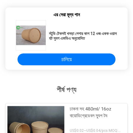
এর সেরা মূল্য পান
স্টুডি টেকসই খসড়া পেপার কাপ 12 ওজ একক ওয়াল
হট স্যুপ এফডিএ অনুমোদিত
চালিয়ে
শীর্ষ পণ্য
ঢাকনা সহ 480ml/ 16oz
বায়োডিগ্রেডেবল স্যুপ টব
US$0.02~US$0.04/pcs MOQ:30000 পিসি