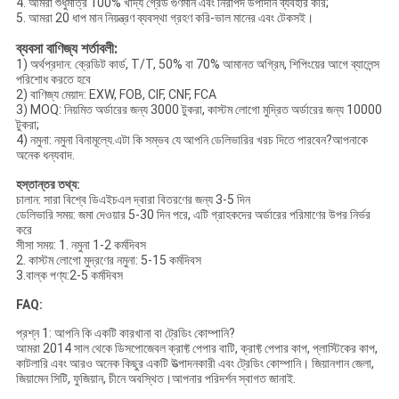
4. আমরা শুধুমাত্র 100% খাদ্য গ্রেড গুণমান এবং নিরাপদ উপাদান ব্যবহার করি;
5. আমরা 20 ধাপ মান নিয়ন্ত্রণ ব্যবস্থা গ্রহণ করি-ভাল মানের এবং টেকসই।
ব্যবসা বাণিজ্য শর্তাবলী:
1) অর্থপ্রদান: ক্রেডিট কার্ড, T/T, 50% বা 70% আমানত অগ্রিম, শিপিংয়ের আগে ব্যালেন্স
পরিশোধ করতে হবে
2) বাণিজ্য মেয়াদ: EXW, FOB, CIF, CNF, FCA
3) MOQ: নিয়মিত অর্ডারের জন্য 3000 টুকরা, কাস্টম লোগো মুদ্রিত অর্ডারের জন্য 10000
টুকরা;
4) নমুনা: নমুনা বিনামূল্যে.এটা কি সম্ভব যে আপনি ডেলিভারির খরচ দিতে পারবেন?আপনাকে
অনেক ধন্যবাদ.
হস্তান্তর তথ্য:
চালান: সারা বিশ্বে ডিএইচএল দ্বারা বিতরণের জন্য 3-5 দিন
ডেলিভারি সময়: জমা দেওয়ার 5-30 দিন পরে, এটি গ্রাহকদের অর্ডারের পরিমাণের উপর নির্ভর
করে
সীসা সময়: 1. নমুনা 1-2 কর্মদিবস
2. কাস্টম লোগো মুদ্রণের নমুনা: 5-15 কর্মদিবস
3.বাল্ক পণ্য:2-5 কর্মদিবস
FAQ:
প্রশ্ন 1: আপনি কি একটি কারখানা বা ট্রেডিং কোম্পানি?
আমরা 2014 সাল থেকে ডিসপোজেবল ক্রাফ্ট পেপার বাটি, ক্রাফ্ট পেপার কাপ, প্লাস্টিকের কাপ,
কাটলারি এবং আরও অনেক কিছুর একটি উত্পাদনকারী এবং ট্রেডিং কোম্পানি। জিয়ানগান জেলা,
জিয়ামেন সিটি, ফুজিয়ান, চীনে অবস্থিত।আপনার পরিদর্শন স্বাগত জানাই.