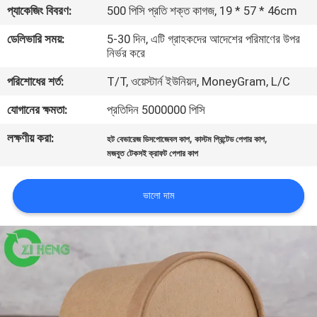
প্যাকেজিং বিবরণ:
500 পিসি প্রতি শক্ত কাগজ, 19 * 57 * 46cm
নিয়ন্ত্রণ
ডেলিভারি সময়:
5-30 দিন, এটি গ্রাহকদের আদেশের পরিমাণের উপর
নির্ভর করে
যোগাযোগ
পরিশোধের শর্ত:
T/T, ওয়েস্টার্ন ইউনিয়ন, MoneyGram, L/C
করুন
যোগানের ক্ষমতা:
প্রতিদিন 5000000 পিসি
খবর
লক্ষণীয় করা:
,
,
হট বেভারেজ ডিসপোজেবল কাপ
কাস্টম প্রিন্টেড পেপার কাপ
মজবুত টেকসই ক্রাফট পেপার কাপ
উদ্ধৃতির
ভালো দাম
জন্য
আবেদন
সাইট
ম্যাপ