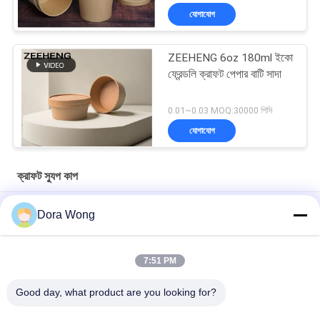
যোগাযোগ
ZEEHENG 6oz 180ml ইকো
ফ্রেন্ডলি ক্রাফট পেপার বাটি সাদা
0.01~0.03 MOQ:30000 পিসি
যোগাযোগ
ক্রাফট স্যুপ কাপ
350 এমিলি 40gsm ক্রিপ্ট পেপার কাপ ঢাকনা দিয়ে দূরে ডিসপোজেবল পেপার স্যুপ কাপ
Dora Wong
নিন
ডিসপোজেবল 8 ওজ क्राफ्ट পেপার কাপ, পেপার কভারের সাথে কাস্টম মুদ্রিত কাগজ কাপ
7:51 PM
কাস্টম মুদ্রিত 16 Oz কফি কাপ Lids সঙ্গে লিকুইপোফ ডবল ডাবল আবরণ
Good day, what product are you looking for?
সব