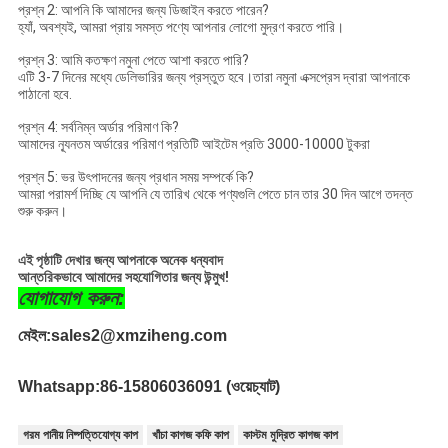
প্রশ্ন 2: আপনি কি আমাদের জন্য ডিজাইন করতে পারেন?
হ্যাঁ, অবশ্যই, আমরা প্রায় সমস্ত পণ্যে আপনার লোগো মুদ্রণ করতে পারি।
প্রশ্ন 3: আমি কতক্ষণ নমুনা পেতে আশা করতে পারি?
এটি 3-7 দিনের মধ্যে ডেলিভারির জন্য প্রস্তুত হবে।তারা নমুনা এক্সপ্রেস দ্বারা আপনাকে
পাঠানো হবে.
প্রশ্ন 4: সর্বনিম্ন অর্ডার পরিমাণ কি?
আমাদের ন্যূনতম অর্ডারের পরিমাণ প্রতিটি আইটেম প্রতি 3000-10000 টুকরা
প্রশ্ন 5: ভর উৎপাদনের জন্য প্রধান সময় সম্পর্কে কি?
আমরা পরামর্শ দিচ্ছি যে আপনি যে তারিখ থেকে পণ্যগুলি পেতে চান তার 30 দিন আগে তদন্ত
শুরু করুন।
এই পৃষ্ঠাটি দেখার জন্য আপনাকে অনেক ধন্যবাদ
আন্তরিকভাবে আমাদের সহযোগিতার জন্য উন্মুখ!
যোগাযোগ করুন:
মেইল:
sales2@xmziheng.com
Whatsapp:
86-15806036091 (ওয়েচ্যাট)
গরম পানীয় নিষ্পত্তিযোগ্য কাপ
খাঁচা কাগজ কফি কাপ
কাস্টম মুদ্রিত কাগজ কাপ