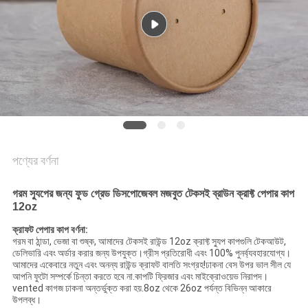
গোপনীয়তা
নীতি
পণ্যের বর্ণনা
গরম স্যুপের জন্য ফুড গ্রেড ডিসপোজেবল মজবুত টেকসই ব্রাউন ক্রাফ্ট পেপার কাপ
12oz
ক্রাফট পেপার কাপ বর্ণনা:
গরম বা ঠান্ডা, ভেজা বা শুষ্ক, আমাদের টেকসই রাউন্ড 12oz ক্রাফ্ট স্যুপ কাপগুলি টেকআউট,
ডেলিভারি এবং অর্ডার করার জন্য উপযুক্ত।গ্রীস প্রতিরোধী এবং 100% পুনর্ব্যবহারযোগ্য।
আমাদের একেবারে নতুন এবং অনন্য রাউন্ড ক্রাফট বালতি সংগ্রহ!ঢাকনা বেস উপর ভাল সীল যে
আপনি ফুটো সম্পর্কে চিন্তা করতে হবে না.কাপটি ফ্রিজার এবং মাইক্রোওয়েভ নিরাপদ।
vented কাগজ ঢাকনা অন্তর্ভুক্ত করা হয়.8oz থেকে 26oz পর্যন্ত বিভিন্ন আকারে
উপলব্ধ।