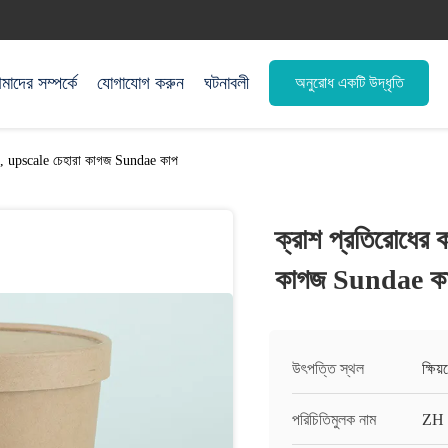
াদের সম্পর্কে
যোগাযোগ করুন
ঘটনাবলী
অনুরোধ একটি উদ্ধৃতি
াপ, upscale চেহারা কাগজ Sundae কাপ
ক্রাশ প্রতিরোধের 
কাগজ Sundae ক
উৎপত্তি স্থল
ক্ষিয
পরিচিতিমুলক নাম
ZH