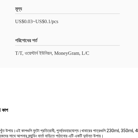
মূল্য
US$0.03~US$0.1/pcs
পরিশোধের শর্ত
T/T, ওয়েস্টার্ন ইউনিয়ন, MoneyGram, L/C
l কাপ
়ার নিখুঁত উপায়।এই কাপগুলি ফুটো প্রতিরোধী, পুনর্ব্যবহারযোগ্য।খাবারের পাত্রগুলি 230ml, 350
ের সাথে আপনার ব্র্যান্ডিং বার্তা বাড়িতে পাঠানোর এটি একটি দুর্দান্ত উপায়।