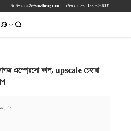
ইমেইল sales2@xmziheng.com
টেলিফোন: 86--15806036091


কাগজ এস্প্রেসো কাপ, upscale চেহারা
াপ
়মেন, চীন