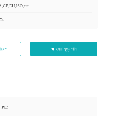
,CE,EU,ISO,etc
ml
গাযোগ
সেরা মূল্য পান
PE: