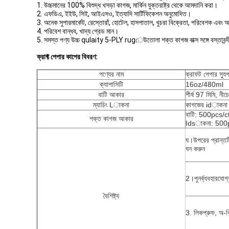
1. উচ্চমানের 100% বিশুদ্ধ খসড়া কাগজ, মার্কিন যুক্তরাষ্ট্র থেকে আমদানি করা।
2. এফডিএ, ইইউ, সিই, আইএসও, ইত্যাদি সার্টিফিকেশন অনুমোদিত।
3. অনেক সুপারমার্কেট, রেস্তোরাঁ, হোটেল, হাসপাতাল, খুচরা বিক্রেতা, পরিবেশক এবং
4. পরিবেশ বান্ধব, খাদ্য গ্রেড মান।
5. সমস্ত পণ্য উচ্চ qulaity 5-PLY rugেউতোলা শক্ত কাগজ বাক্স সঙ্গে বস্তাবন্দী 
ক্রাফ্ট পেপার কাপের বিবরণ:
পণ্যের নাম
ক্রাফট পেপার স্যুপ
ক্যাপাসিটি
16oz/480ml
বাটি আকার
শীর্ষ 97 মিমি, নী
ম্যাচিং Lাকনা
কাগজের idাকনা
বাটি: 500pcs/
শক্ত কাগজ আকার
Idsাকনা: 500
ঘ।
উপরের প্রান্তটি
ঘন করুন
2।
পুনর্ব্যবহারযোগ
বৈশিষ্ট্য
3. লিকপ্রুফ, অ-ব