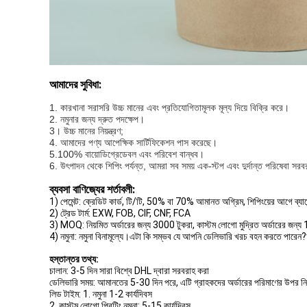
আমাদের সুবিধা:
1. কারখানা সরাসরি উচ্চ মানের এবং প্রতিযোগিতামূলক মূল্য দিয়ে বিক্রি করে।
2. নমুনার জন্য দ্রুত পদক্ষেপ।
3।
উচ্চ মানের নিয়ন্ত্রণ;
4. আমাদের পণ্য আপেক্ষিক সার্টিফিকেশন পাস করেছে।
5.100% বায়োডিগ্রেডেবল এবং পরিবেশ বান্ধব।
6. উৎপাদন থেকে শিপিং পর্যন্ত, আমরা সব সময় এক-স্টপ এবং দুর্দান্ত পরিষেবা সরব
ব্যবসা বাণিজ্যের শর্তাবলী:
1) পেমেন্ট: ক্রেডিট কার্ড, টি/টি, 50% বা 70% আমানত অগ্রিম, শিপিংয়ের আগে ব্যা
2) ট্রেড টার্ম: EXW, FOB, CIF, CNF, FCA
3) MOQ: নিয়মিত অর্ডারের জন্য 3000 টুকরা, কাস্টম লোগো মুদ্রিত অর্ডারের জন্য
4) নমুনা: নমুনা বিনামূল্যে।এটা কি সম্ভব যে আপনি ডেলিভারি খরচ বহন করতে পারে
হস্তান্তর তথ্য:
চালান: 3-5 দিন সারা বিশ্বে DHL দ্বারা সরবরাহ করা
ডেলিভারি সময়: আমানতের 5-30 দিন পরে, এটি গ্রাহকদের অর্ডারের পরিমাণের উপর নি
লিড টাইম: 1. নমুনা 1-2 কার্যদিবস
2. কাস্টম লোগো প্রিন্টিং নমুনা: 5-15 কার্যদিবস