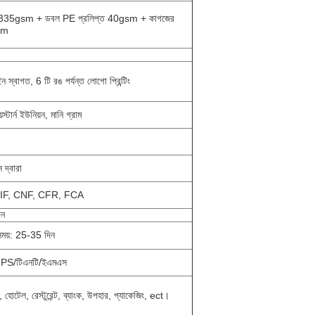
র 335gsm + ডবল PE প্রলিপ্ত 40gsm + কাগজের
sm
 স্বাগত, 6 টি রঙ পর্যন্ত লোগো প্রিন্টিং
স্টার্ন ইউনিয়ন, মানি গ্রাম
স দ্বারা
IF, CNF, CFR, FCA
িন
সময়: 25-35 দিন
PS/
টিএনটি/ইএমএস
ার, হোটেল, রেস্টুরেন্ট, ব্যাংক, উপহার, প্যাকেজিং, ect।