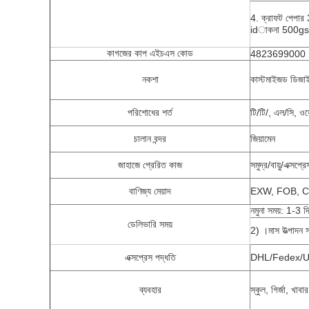
4. ক্রাফট পেপা
idাকনা 500g
কাগজের কাপ এইচএস কোড
4823699000
নকশা
কাস্টমাইজড ডিজাইন
পরিশোধের শর্ত
টি/টি/, এল/সি, ওয়ে
চালান বন্দর
জিয়ামেন
জাহাজে প্রেরিত কাজ
সমুদ্র/বায়ু/এক্সপ্রে
বাণিজ্য মেয়াদ
EXW, FOB, C
নমুনা সময়: 1-3 দ
ডেলিভারি সময়
2) ।মাস উত্পাদন 
এক্সপ্রেস পদ্ধতি
DHL/Fedex/U
ব্যবহার
স্কুল, গির্জা, খাব