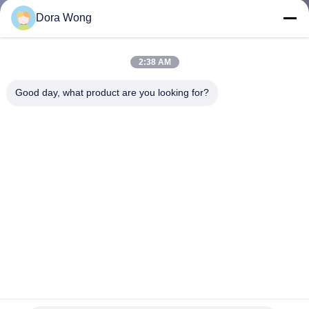
নিয়ন্ত্রণ
Dora Wong
যোগাযোগ
2:38 AM
করুন
Good day, what product are you looking for?
খবর
উদ্ধৃতির
জন্য
আবেদন
সাইট
ফুড গ্রেড বায়োডিগ্রেডেবল কাস্টম লোগো মুদ্রিত ক্রাফ্ট পেপার রিসাইকেবল 16oz
ম্যাপ
স্যুপ বাটি ঢাকনা সহ