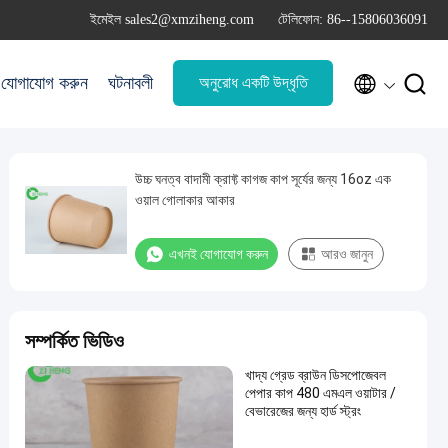
ইমেইল sales2@xmziheng.com
টেলিফোন: 86--15806036091


যোগাযোগ করুন
ঘটনাবলী
অনুরোধ একটি উদ্ধৃতি
উচ্চ ঘনত্ব বাদামী ক্রাফ্ট কাগজ কাপ সূর্যের জন্য 16oz এক
ওয়াল গোলাকার আকার
এখনই যোগাযোগ করুন
আরও জানুন
সম্পর্কিত ভিডিও
খাদ্য গ্রেড ব্রাউন ডিসপোজেবল
পেপার কাপ 480 এমএল ওয়াটার /
বেভারেজের জন্য হার্ড স্ট্রং