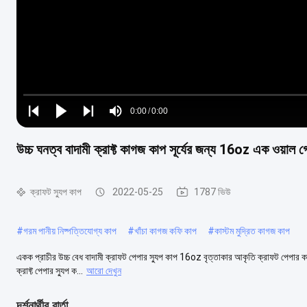
Loaded
:
0%
0:00
/
0:00
Play
Play
Play
Mute
Current
Duration
next
next
উচ্চ ঘনত্ব বাদামী ক্রাফ্ট কাগজ কাপ সূর্যের জন্য 16oz এক ওয়াল
Time
ক্রাফট স্যুপ কাপ
2022-05-25
1787 ভিউ
#
গরম পানীয় নিষ্পত্তিযোগ্য কাপ
#
খাঁচা কাগজ কফি কাপ
#
কাস্টম মুদ্রিত কাগজ কাপ
একক প্রাচীর উচ্চ বেধ বাদামী ক্রাফট পেপার স্যুপ কাপ 16oz বৃত্তাকার আকৃতি ক্রাফট পেপার কাপ
ক্রাফ্ট পেপার স্যুপ ক...
আরো দেখুন
দর্শনার্থীর বার্তা