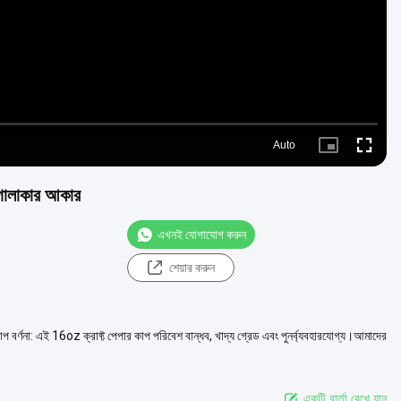
Auto
Picture-
Fullscre
in-
Picture
 গোলাকার আকার
এখনই যোগাযোগ করুন
শেয়ার করুন
 বর্ণনা: এই 16oz ক্রাফ্ট পেপার কাপ পরিবেশ বান্ধব, খাদ্য গ্রেড এবং পুনর্ব্যবহারযোগ্য।আমাদের
একটি বার্তা রেখে যান