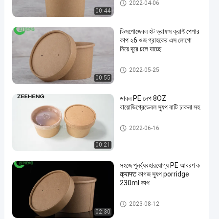
ক্রাফট স্যুপ কাপ
2022-04-06
00:44
ডিসপোজেবল হট ড্রাফস ক্রাফ্ট পেপার
কাপ ২6 ওজ গ্রাহকের এস লোগো
নিয়ে দূরে চলে যাচ্ছে
ক্রাফট স্যুপ কাপ
2022-05-25
00:55
en
ডাবল PE লেপ 8OZ
বায়োডিগ্রেডেবল স্যুপ বাটি ঢাকনা সহ
ক্রাফট স্যুপ কাপ
2022-06-16
00:21
সহজে পুনর্ব্যবহারযোগ্য PE আবরণ ক
क्राफ्ट কাগজ স্যুপ porridge
230ml কাপ
ক্রাফট স্যুপ কাপ
2023-08-12
02:30