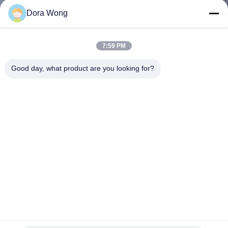
নিয়ন্ত্রণ
Dora Wong
যোগাযোগ
7:59 PM
করুন
Good day, what product are you looking for?
খবর
উদ্ধৃতির
জন্য
আবেদন
সাইট
বায়োডগ্রেডযোগ্য পুনর্ব্যবহারযোগ্য খসড়া কাগজ বাটি 32 Oz সালাদ জন্য দূরে
ম্যাপ
টেকসই নিন